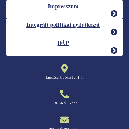
Impresszum
Integrált politikai nyilatkozat
DÁP
Eger, Zalár József u. 1-3.
+36 36 511-777
evatzrt@ evatzrt.hu