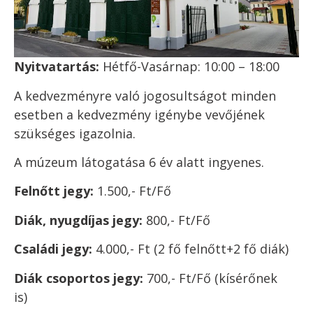
Nyitvatartás:
Hétfő-Vasárnap: 10:00 – 18:00
A kedvezményre való jogosultságot minden
esetben a kedvezmény igénybe vevőjének
szükséges igazolnia.
A múzeum látogatása 6 év alatt ingyenes.
Felnőtt jegy:
1.500,- Ft/Fő
Diák, nyugdíjas jegy:
800,- Ft/Fő
Családi jegy:
4.000,- Ft
(2 fő felnőtt+2 fő diák)
Diák csoportos jegy:
700,- Ft/Fő
(kísérőnek
is)