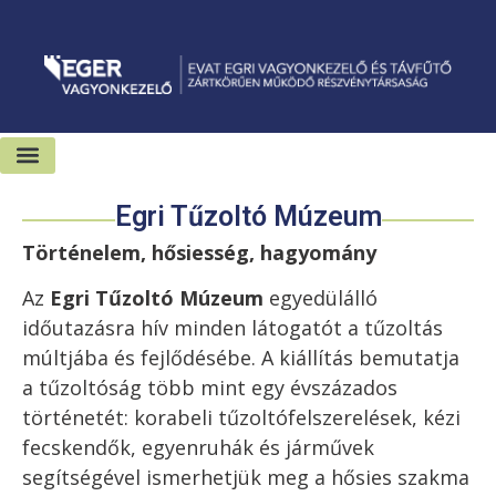
Kiadó-eladó ingatlanok
Hírek és sajtószoba
Egri Tűzoltó Múzeum
Történelem, hősiesség, hagyomány
Az
Egri Tűzoltó Múzeum
egyedülálló
időutazásra hív minden látogatót a tűzoltás
múltjába és fejlődésébe. A kiállítás bemutatja
a tűzoltóság több mint egy évszázados
történetét: korabeli tűzoltófelszerelések, kézi
fecskendők, egyenruhák és járművek
segítségével ismerhetjük meg a hősies szakma