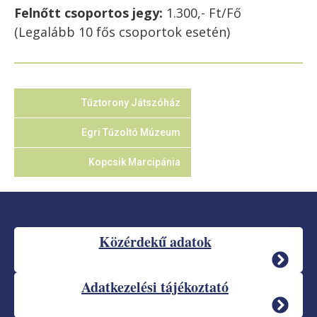
Felnőtt csoportos jegy:
1.300,- Ft/Fő
(Legalább 10 fős csoportok esetén)
Tűztorony Játszóház
Egri Tűzoltó Múzeum
Kopcsik Marcipánia
Közérdekű adatok
Adatkezelési tájékoztató