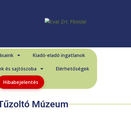
ásaink
Kiadó-eladó ingatlanok
ek és sajtószoba
Elérhetőségek
Hibabejelentés
 Tűzoltó Múzeum