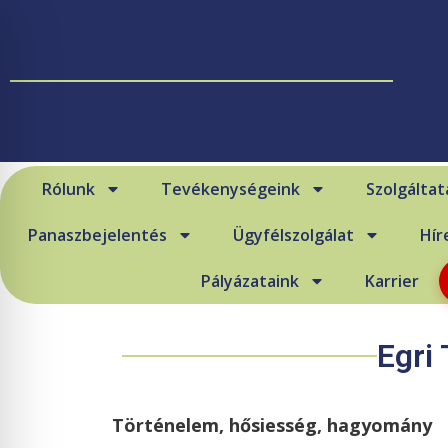
Rólunk
Tevékenységeink
Szolgáltat
Panaszbejelentés
Ügyfélszolgálat
Hír
Pályázataink
Karrier
Egri
Történelem, hősiesség, hagyomány