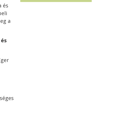
a és
eli
meg a
 és
Eger
kséges