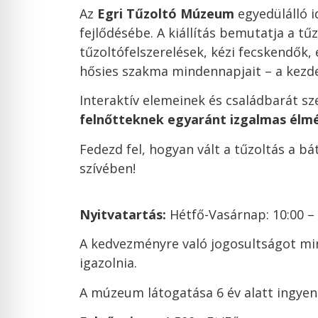
Az
Egri Tűzoltó Múzeum
egyedülálló i
fejlődésébe. A kiállítás bemutatja a t
tűzoltófelszerelések, kézi fecskendők
hősies szakma mindennapjait – a kezde
Interaktív elemeinek és családbarát
felnőtteknek egyaránt izgalmas élm
Fedezd fel, hogyan vált a tűzoltás a 
szívében!
Nyitvatartás:
Hétfő-Vasárnap: 10:00 – 
A kedvezményre való jogosultságot m
igazolnia.
A múzeum látogatása 6 év alatt ingyen