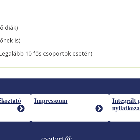
fő diák)
ísérőnek is)
Legalább 10 fős csoportok esetén)
ékoztató
Impresszum
Integrált 
nyilatkoza
evatzrt@