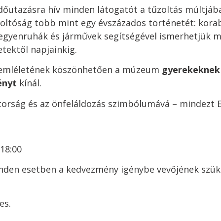
dőutazásra hív minden látogatót a tűzoltás múltjáb
űzoltóság több mint egy évszázados történetét: korab
, egyenruhák és járművek segítségével ismerhetjük 
tektől napjainkig.
 szemléletének köszönhetően a múzeum
gyerekeknek
ényt
kínál.
bátorság és az önfeláldozás szimbólumává – mindezt 
18:00
inden esetben a kedvezmény igénybe vevőjének szü
es.