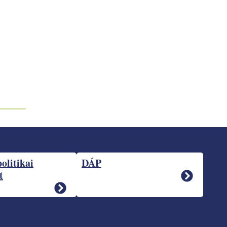
politikai
DÁP
t