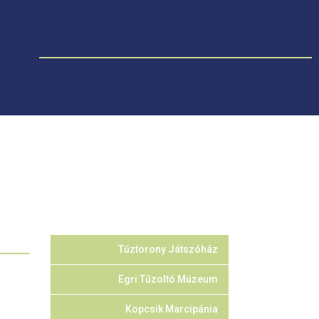
Tűztorony Játszóház
Egri Tűzoltó Múzeum
Kopcsik Marcipánia