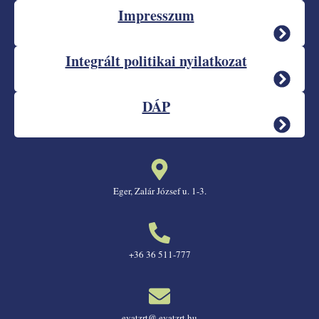
Impresszum
Integrált politikai nyilatkozat
DÁP
Eger, Zalár József u. 1-3.
+36 36 511-777
evatzrt@ evatzrt.hu