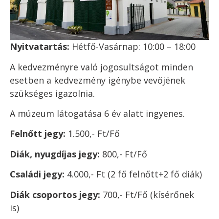
Nyitvatartás:
Hétfő-Vasárnap: 10:00 – 18:00
A kedvezményre való jogosultságot minden
esetben a kedvezmény igénybe vevőjének
szükséges igazolnia.
A múzeum látogatása 6 év alatt ingyenes.
Felnőtt jegy:
1.500,- Ft/Fő
Diák, nyugdíjas jegy:
800,- Ft/Fő
Családi jegy:
4.000,- Ft
(2 fő felnőtt+2 fő diák)
Diák csoportos jegy:
700,- Ft/Fő
(kísérőnek
is)