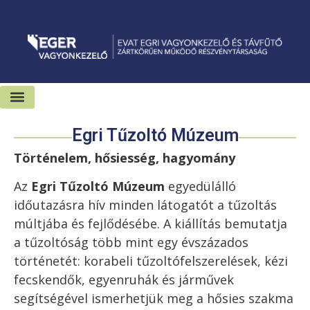
Kiadó-eladó ingatlanok
Hírek és sajtószoba
Egri Tűzoltó Múzeum
Történelem, hősiesség, hagyomány
Az
Egri Tűzoltó Múzeum
egyedülálló
időutazásra hív minden látogatót a tűzoltás
múltjába és fejlődésébe. A kiállítás bemutatja
a tűzoltóság több mint egy évszázados
történetét: korabeli tűzoltófelszerelések, kézi
fecskendők, egyenruhák és járművek
segítségével ismerhetjük meg a hősies szakma