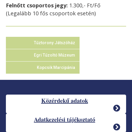
Felnőtt csoportos jegy:
1.300,- Ft/Fő
(Legalább 10 fős csoportok esetén)
Tűztorony Játszóház
Egri Tűzoltó Múzeum
Kopcsik Marcipánia
Közérdekű adatok
Adatkezelési tájékoztató