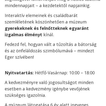
mindennapjait – a kezdetektől napjainkig.
Interaktív elemeinek és családbarát
szemléletének köszönhetően a múzeum
gyerekeknek és felnőtteknek egyaránt
izgalmas élményt
kínál.
Fedezd fel, hogyan vált a tűzoltás a bátorság
és az önfeláldozás szimbólumává – mindezt
Eger szívében!
Nyitvatartás:
Hétfő-Vasárnap: 10:00 – 18:00
A kedvezményre való jogosultságot minden
esetben a kedvezmény igénybe vevőjének
szükséges igazolnia.
A múzeum látogatása 6 év alatt ingyenes.