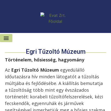
Kiadó-eladó ingatlanok
Hírek és sajtószoba
Egri Tűzoltó Múzeum
Történelem, hősiesség, hagyomány
Az
Egri Tűzoltó Múzeum
egyedülálló
időutazásra hív minden látogatót a tűzoltás
múltjába és fejlődésébe. A kiállítás bemutatja
a tűzoltóság több mint egy évszázados
történetét: korabeli tűzoltófelszerelések, kézi
fecskendők, egyenruhák és járművek
segítségével ismerhetjük meg a hősies szakma