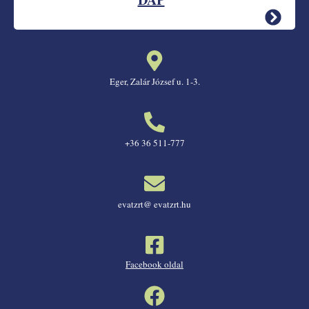
Eger, Zalár József u. 1-3.
+36 36 511-777
evatzrt@ evatzrt.hu
Facebook oldal