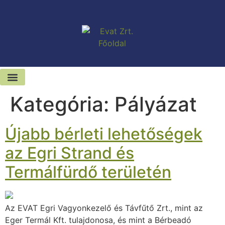
Kategória:
Pályázat
Kiadó-eladó ingatlanok
Hírek és sajtószoba
Újabb bérleti lehetőségek
az Egri Strand és
Termálfürdő területén
Az EVAT Egri Vagyonkezelő és Távfűtő Zrt., mint az
Eger Termál Kft. tulajdonosa, és mint a Bérbeadó