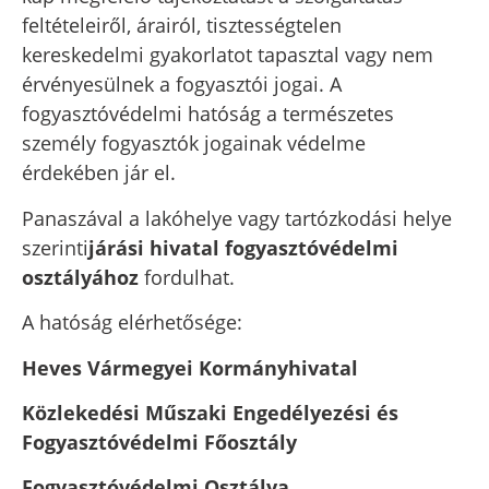
feltételeiről, árairól, tisztességtelen
kereskedelmi gyakorlatot tapasztal vagy nem
érvényesülnek a fogyasztói jogai. A
fogyasztóvédelmi hatóság a természetes
személy fogyasztók jogainak védelme
érdekében jár el.
Panaszával a lakóhelye vagy tartózkodási helye
szerinti
járási hivatal fogyasztóvédelmi
osztályához
fordulhat.
A hatóság elérhetősége:
Heves Vármegyei Kormányhivatal
Közlekedési Műszaki Engedélyezési és
Fogyasztóvédelmi Főosztály
Fogyasztóvédelmi Osztálya