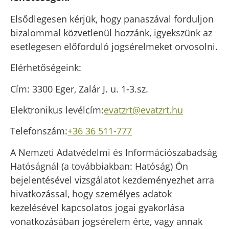
Elsődlegesen kérjük, hogy panaszával forduljon
bizalommal közvetlenül hozzánk, igyekszünk az
esetlegesen előforduló jogsérelmeket orvosolni.
Elérhetőségeink:
Cím: 3300 Eger, Zalár J. u. 1-3.sz.
Elektronikus levélcím:
evatzrt@evatzrt.hu
Telefonszám:
+36 36 511-777
A Nemzeti Adatvédelmi és Információszabadság
Hatóságnál (a továbbiakban: Hatóság) Ön
bejelentésével vizsgálatot kezdeményezhet arra
hivatkozással, hogy személyes adatok
kezelésével kapcsolatos jogai gyakorlása
vonatkozásában jogsérelem érte, vagy annak