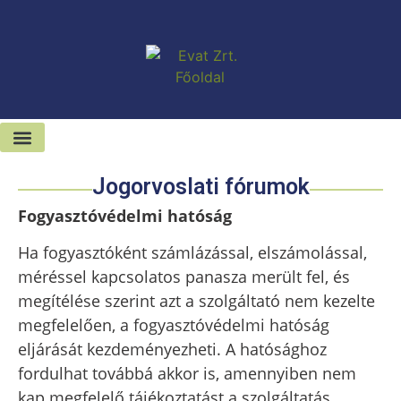
Kiadó-eladó ingatlanok
Hírek és sajtószoba
Jogorvoslati fórumok
Fogyasztóvédelmi hatóság
Ha fogyasztóként számlázással, elszámolással,
méréssel kapcsolatos panasza merült fel, és
megítélése szerint azt a szolgáltató nem kezelte
megfelelően, a fogyasztóvédelmi hatóság
eljárását kezdeményezheti. A hatósághoz
fordulhat továbbá akkor is, amennyiben nem
kap megfelelő tájékoztatást a szolgáltatás