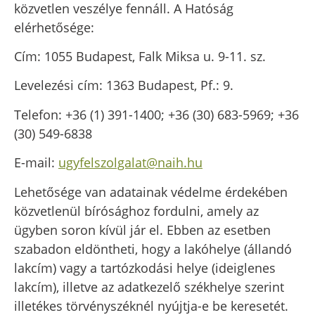
közvetlen veszélye fennáll. A Hatóság
elérhetősége:
Cím: 1055 Budapest, Falk Miksa u. 9-11. sz.
Levelezési cím:
1363 Budapest, Pf.: 9.
Telefon:
+36 (1) 391-1400; +36 (30) 683-5969; +36
(30) 549-6838
E-mail:
ugyfelszolgalat@naih.hu
Lehetősége van adatainak védelme érdekében
közvetlenül bírósághoz fordulni, amely az
ügyben soron kívül jár el. Ebben az esetben
szabadon eldöntheti, hogy a lakóhelye (állandó
lakcím) vagy a tartózkodási helye (ideiglenes
lakcím), illetve az adatkezelő székhelye szerint
illetékes törvényszéknél nyújtja-e be keresetét.