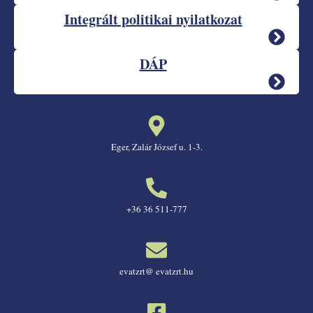
Integrált politikai nyilatkozat
DÁP
Eger, Zalár József u. 1-3.
+36 36 511-777
evatzrt@ evatzrt.hu