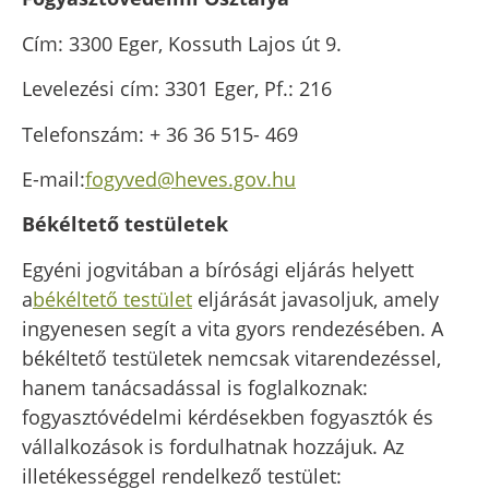
Cím: 3300 Eger, Kossuth Lajos út 9.
Levelezési cím: 3301 Eger, Pf.: 216
Telefonszám: + 36 36 515- 469
E-mail:
fogyved@heves.gov.hu
Békéltető testületek
Egyéni jogvitában a bírósági eljárás helyett
a
békéltető testület
eljárását javasoljuk, amely
ingyenesen segít a vita gyors rendezésében. A
békéltető testületek nemcsak vitarendezéssel,
hanem tanácsadással is foglalkoznak:
fogyasztóvédelmi kérdésekben fogyasztók és
vállalkozások is fordulhatnak hozzájuk. Az
illetékességgel rendelkező testület: