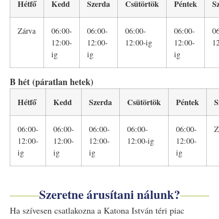
Hétfő
Kedd
Szerda
Csütörtök
Péntek
S
Zárva
06:00-
06:00-
06:00-
06:00-
06
12:00-
12:00-
12:00-ig
12:00-
12
ig
ig
ig
B hét (páratlan hetek)
Hétfő
Kedd
Szerda
Csütörtök
Péntek
S
06:00-
06:00-
06:00-
06:00-
06:00-
Z
12:00-
12:00-
12:00-
12:00-ig
12:00-
ig
ig
ig
ig
Szeretne árusítani nálunk?
Ha szívesen csatlakozna a Katona István téri piac