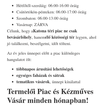
Hétfőtől-szerdáig: 06:00-16:00 óráig
Csütörtökön-pénteken: 06:00-17:00 óráig
Szombaton: 06:00-13:00 óráig
Vasárnap: ZÁRVA
Katona téri piac ne csak
Célunk, hogy a
bevásárlóhely
élő közösségi tér
, hanem
legyen, ahol
jó találkozni, beszélgetni, időt tölteni.
Az év jeles ünnepei előtt a piac különleges
hangulatot ölt:
többnapos árusítási lehetőségek
egységes faházak és sátrak
tematikus vásárok
, ünnepi kínálattal
Termelői Piac és Kézműves
Vásár minden hónapban!