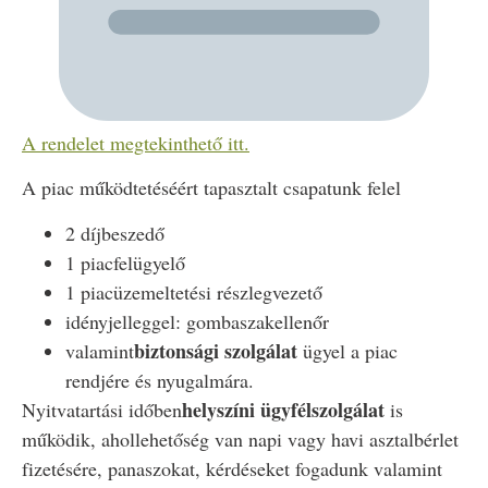
A rendelet megtekinthető itt.
A piac működtetéséért tapasztalt csapatunk felel
2 díjbeszedő
1 piacfelügyelő
1 piacüzemeltetési részlegvezető
idényjelleggel: gombaszakellenőr
biztonsági szolgálat
valamint
ügyel a piac
rendjére és nyugalmára.
helyszíni ügyfélszolgálat
Nyitvatartási időben
is
működik, ahol
lehetőség van napi vagy havi asztalbérlet
fizetésére, panaszokat, kérdéseket fogadunk valamint