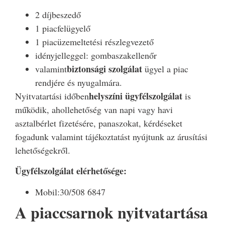
2 díjbeszedő
1 piacfelügyelő
1 piacüzemeltetési részlegvezető
idényjelleggel: gombaszakellenőr
biztonsági szolgálat
valamint
ügyel a piac
rendjére és nyugalmára.
helyszíni ügyfélszolgálat
Nyitvatartási időben
is
működik, ahol
lehetőség van napi vagy havi
asztalbérlet fizetésére, panaszokat, kérdéseket
fogadunk valamint tájékoztatást nyújtunk az árusítási
lehetőségekről.
Ügyfélszolgálat elérhetősége:
Mobil:30/508 6847
A piaccsarnok nyitvatartása