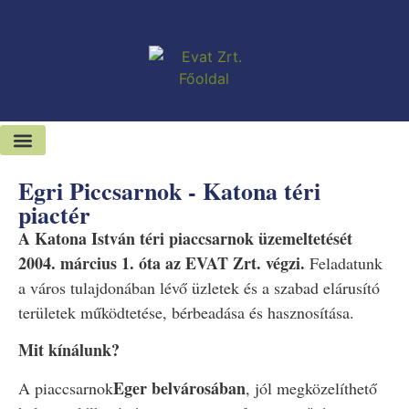
Kiadó-eladó ingatlanok
Hírek és sajtószoba
Egri Piccsarnok - Katona téri
piactér
A Katona István téri piaccsarnok üzemeltetését
2004. március 1. óta az EVAT Zrt. végzi.
Feladatunk
a város tulajdonában lévő üzletek és a szabad elárusító
területek működtetése, bérbeadása és hasznosítása.
Mit kínálunk?
Eger belvárosában
A piaccsarnok
, jól megközelíthető