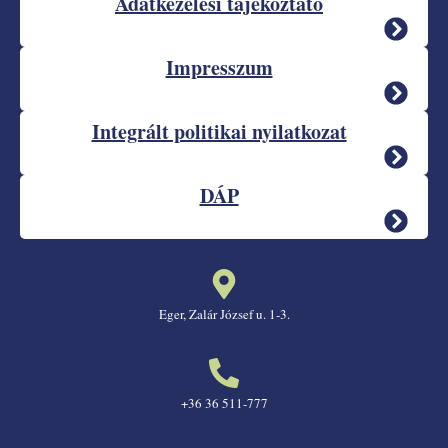
Adatkezelési tájékoztató
Impresszum
Integrált politikai nyilatkozat
DÁP
Eger, Zalár József u. 1-3.
+36 36 511-777