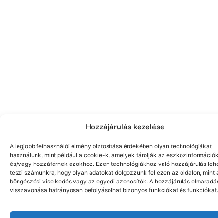
Hozzájárulás kezelése
A legjobb felhasználói élmény biztosítása érdekében olyan technológiákat
használunk, mint például a cookie-k, amelyek tárolják az eszközinformáció
és/vagy hozzáférnek azokhoz. Ezen technológiákhoz való hozzájárulás leh
teszi számunkra, hogy olyan adatokat dolgozzunk fel ezen az oldalon, mint 
böngészési viselkedés vagy az egyedi azonosítók. A hozzájárulás elmaradá
visszavonása hátrányosan befolyásolhat bizonyos funkciókat és funkciókat.