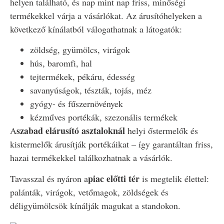
helyen található, és nap mint nap friss, minőségi
termékekkel várja a vásárlókat. Az árusítóhelyeken a
következő kínálatból válogathatnak a látogatók:
zöldség, gyümölcs, virágok
hús, baromfi, hal
tejtermékek, pékáru, édesség
savanyúságok, tészták, tojás, méz
gyógy- és fűszernövények
kézműves portékák, szezonális termékek
szabad elárusító asztaloknál
A
helyi őstermelők és
kistermelők árusítják portékáikat – így garantáltan friss,
hazai termékekkel találkozhatnak a vásárlók.
piac előtti tér
Tavasszal és nyáron a
is megtelik élettel:
palánták, virágok, vetőmagok, zöldségek és
déligyümölcsök kínálják magukat a standokon.