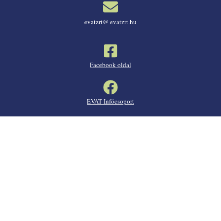
evatzrt@ evatzrt.hu
Facebook oldal
EVAT Infócsoport