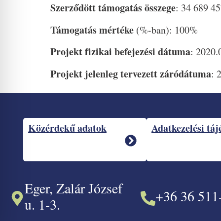
Szerződött támogatás összege
: 34 689 45
Támogatás mértéke
(%-ban): 100%
Projekt fizikai befejezési dátuma
: 2020.
Projekt jelenleg tervezett záródátuma
: 
Közérdekű adatok
Adatkezelési táj
Eger, Zalár József
+36 36 511
u. 1-3.