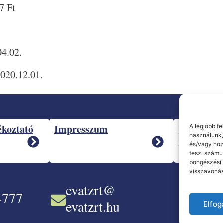
7 Ft
04.02.
2020.12.01.
ékoztató
Impresszum
Integrált 
A legjobb f
használunk,
nyilatkoza
és/vagy hoz
teszi számu
böngészési 
visszavonás
evatzrt@
-777
Faceboo
evatzrt.hu
Elfo