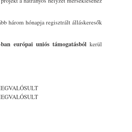
A projekt a hátrányos helyzet mérsékléséhez
bb három hónapja regisztrált álláskeresők
ban európai uniós támogatásból
kerül
0., MEGVALÓSULT
7., MEGVALÓSULT