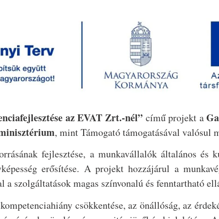
nciafejlesztése az EVAT Zrt.-nél”
Ga
című projekt a
minisztérium
, mint Támogató támogatásával valósul 
rrásának fejlesztése, a munkavállalók általános és k
nyképesség erősítése. A projekt hozzájárul a munkav
al a szolgáltatások magas színvonalú és fenntartható ell
kompetenciahiány csökkentése, az önállóság, az érdeké