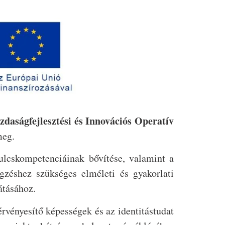
zdaságfejlesztési és Innovációs Operatív
meg.
ulcskompetenciáinak bővítése, valamint a
égzéshez szükséges elméleti és gyakorlati
átásához.
rvényesítő képességek és az identitástudat