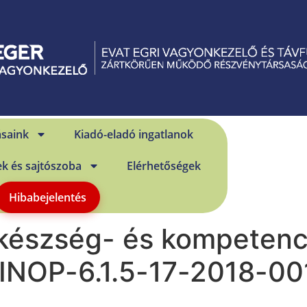
ásaink
Kiadó-eladó ingatlanok
ek és sajtószoba
Elérhetőségek
Hibabejelentés
készség- és kompetenci
GINOP-6.1.5-17-2018-00