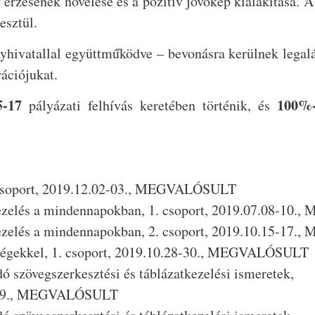
 érzésének növelése és a pozitív jövőkép kialakítása. 
esztül.
nyhivatallal együttműködve – bevonásra kerülnek legalá
rációjukat.
5-17
100%-
pályázati felhívás keretében történik, és
1 csoport, 2019.12.02-03., MEGVALÓSULT
skezelés a mindennapokban, 1. csoport, 2019.07.08-1
skezelés a mindennapokban, 2. csoport, 2019.10.15-1
tőségekkel, 1. csoport, 2019.10.28-30., MEGVALÓSULT
dó szövegszerkesztési és táblázatkezelési ismeretek,
18-19., MEGVALÓSULT