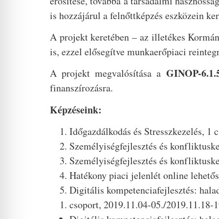
erősítése, továbbá a társadalmi hasznosság
is hozzájárul a felnőttképzés eszközein ker
A projekt keretében – az illetékes Kormá
is, ezzel elősegítve munkaerőpiaci reinteg
GINOP-6.1.
A projekt megvalósítása a
finanszírozásra.
Képzéseink:
Időgazdálkodás és Stresszkezelés, 
Személyiségfejlesztés és konfliktu
Személyiségfejlesztés és konfliktu
Hatékony piaci jelenlét online lehe
Digitális kompetenciafejlesztés: hala
csoport, 2019.11.04-05./2019.11.