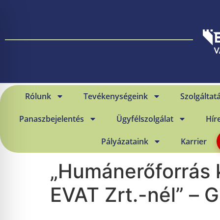
Rólunk
Tevékenységeink
Szolgáltat
Panaszbejelentés
Ügyfélszolgálat
Hír
Pályázataink
Karrier
„Humánerőforrás 
EVAT Zrt.-nél” – 