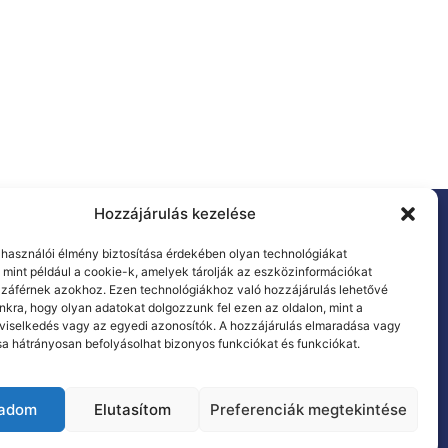
Hozzájárulás kezelése
politikai
DÁP
elhasználói élmény biztosítása érdekében olyan technológiákat
 mint például a cookie-k, amelyek tárolják az eszközinformációkat
t
záférnek azokhoz. Ezen technológiákhoz való hozzájárulás lehetővé
nkra, hogy olyan adatokat dolgozzunk fel ezen az oldalon, mint a
viselkedés vagy az egyedi azonosítók. A hozzájárulás elmaradása vagy
a hátrányosan befolyásolhat bizonyos funkciókat és funkciókat.
k oldal
EVAT Infócsoport
gadom
Elutasítom
Preferenciák megtekintése