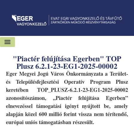
Kiadó-eladó ingatlanok
Hírek és sajtószoba
"Piactér felújítása Egerben" TOP
Plusz 6.2.1-23-EG1-2025-00002
Eger Megyei Jogú Város Önkormányzata a Terület-
és Településfejlesztési Operatív Program Plusz
keretében TOP_PLUSZ-6.2.1-23-EG1-2025-00002
azonosítószámon, „Piactér felújítása Egerben”
elnevezéssel támogatási igényt nyújtott be, amely
alapján közel 600 millió forint vissza nem térítendő,
európai uniós támogatásban részesült.