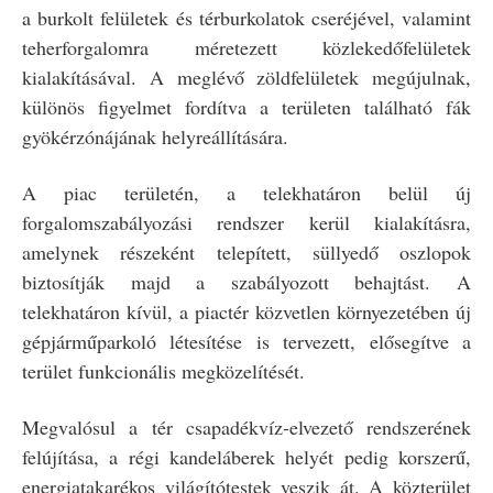
a burkolt felületek és térburkolatok cseréjével, valamint
teherforgalomra méretezett közlekedőfelületek
kialakításával. A meglévő zöldfelületek megújulnak,
különös figyelmet fordítva a területen található fák
gyökérzónájának helyreállítására.
A piac területén, a telekhatáron belül új
forgalomszabályozási rendszer kerül kialakításra,
amelynek részeként telepített, süllyedő oszlopok
biztosítják majd a szabályozott behajtást. A
telekhatáron kívül, a piactér közvetlen környezetében új
gépjárműparkoló létesítése is tervezett, elősegítve a
terület funkcionális megközelítését.
Megvalósul a tér csapadékvíz-elvezető rendszerének
felújítása, a régi kandeláberek helyét pedig korszerű,
energiatakarékos világítótestek veszik át. A közterület