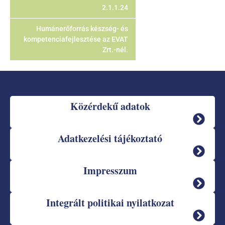
2.1.1.24
Humánerőforrás készség- és
kompetenciafejlesztése az EVAT
Zrt.-nél.
Közérdekű adatok
Adatkezelési tájékoztató
Impresszum
Integrált politikai nyilatkozat