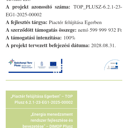
A projekt azonosító száma:
TOP_PLUSZ-6.2.1-23-
EG1-2025-00002
A fejlesztés tárgya:
Piactér felújítása Egerben
A szerződött támogatás összege:
nettó 599 999 932 Ft
A támogatási intenzitása:
100%
A projekt tervezett befejezési dátuma:
2028.08.31.
„Piactér felújítása Egerben” – TOP
Plusz 6.2.1-23-EG1-2025-00002
„Energia menedzsment
rendszer fejlesztése és
bevezetése” – DIMOP Plusz