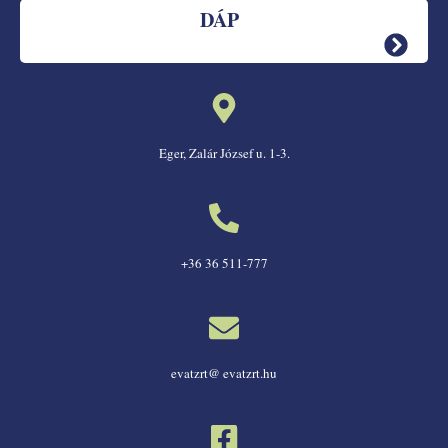
DÁP
Eger, Zalár József u. 1-3.
+36 36 511-777
evatzrt@ evatzrt.hu