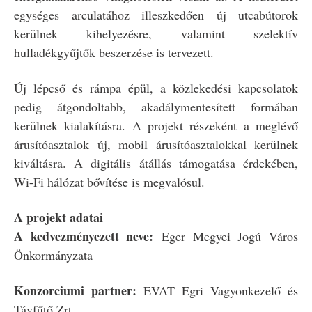
egységes arculatához illeszkedően új utcabútorok
kerülnek kihelyezésre, valamint szelektív
hulladékgyűjtők beszerzése is tervezett.
Új lépcső és rámpa épül, a közlekedési kapcsolatok
pedig átgondoltabb, akadálymentesített formában
kerülnek kialakításra. A projekt részeként a meglévő
árusítóasztalok új, mobil árusítóasztalokkal kerülnek
kiváltásra. A digitális átállás támogatása érdekében,
Wi-Fi hálózat bővítése is megvalósul.
A projekt adatai
A kedvezményezett neve:
Eger Megyei Jogú Város
Önkormányzata
Konzorciumi partner:
EVAT Egri Vagyonkezelő és
Távfűtő Zrt.