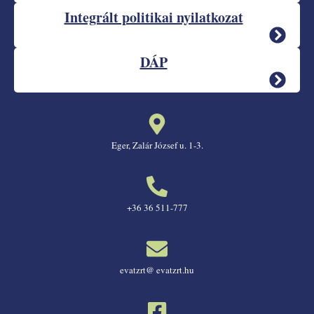
Integrált politikai nyilatkozat
DÁP
Eger, Zalár József u. 1-3.
+36 36 511-777
evatzrt@ evatzrt.hu