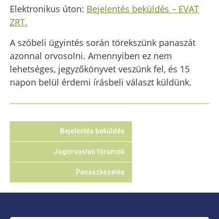
Elektronikus úton:
Bejelentés beküldés – EVAT
ZRT.
A szóbeli ügyintés során törekszünk panaszát
azonnal orvosolni. Amennyiben ez nem
lehetséges, jegyzőkönyvet veszünk fel, és 15
napon belül érdemi írásbeli választ küldünk.
Bejelentés beküldés
Jogorvoslati fórumok
Panaszkezelés