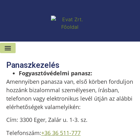
Kiadó-eladó ingatlanok
Hírek és sajtószoba
Panaszkezelés
Fogyasztóvédelmi panasz:
Amennyiben panasza van, első körben forduljon
hozzánk bizalommal személyesen, írásban,
telefonon vagy elektronikus levél útján az alábbi
elérhetőségek valamelyikén:
Cím: 3300 Eger, Zalár u. 1-3. sz.
Telefonszám:
+36 36 511-777