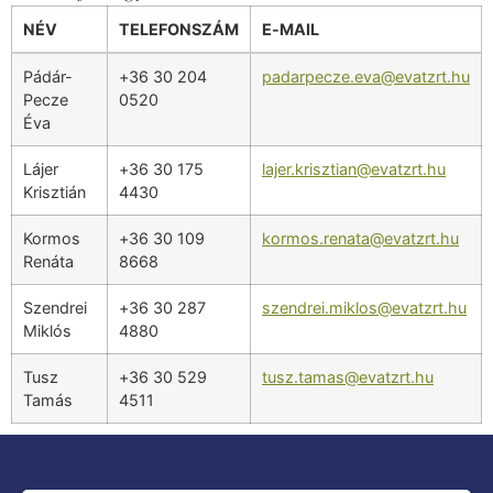
NÉV
TELEFONSZÁM
E-MAIL
Pádár-
+36 30 204
padarpecze.eva@evatzrt.hu
Pecze
0520
Éva
Lájer
+36 30 175
lajer.krisztian@evatzrt.hu
Krisztián
4430
Kormos
+36 30 109
kormos.renata@evatzrt.hu
Renáta
8668
Szendrei
+36 30 287
szendrei.miklos@evatzrt.hu
Miklós
4880
Tusz
+36 30 529
tusz.tamas@evatzrt.hu
Tamás
4511