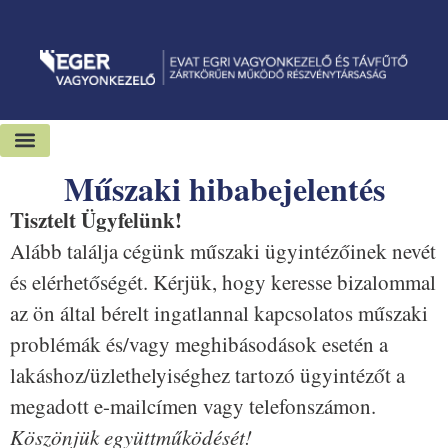
Műszaki hibabejelentés
Kiadó-eladó ingatlanok
Hírek és sajtószoba
Tisztelt Ügyfelünk!
Alább találja cégünk műszaki ügyintézőinek nevét
és elérhetőségét. Kérjük, hogy keresse bizalommal
az ön által bérelt ingatlannal kapcsolatos műszaki
problémák és/vagy meghibásodások esetén a
lakáshoz/üzlethelyiséghez tartozó ügyintézőt a
megadott e-mailcímen vagy telefonszámon.
Köszönjük együttműködését!