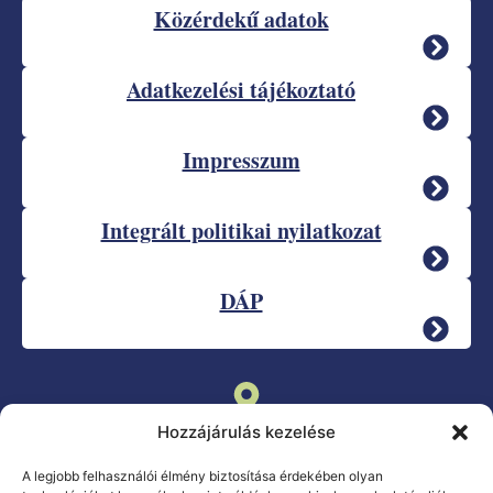
Közérdekű adatok
Adatkezelési tájékoztató
Impresszum
Integrált politikai nyilatkozat
DÁP
Eger, Zalár József u. 1-3.
Hozzájárulás kezelése
A legjobb felhasználói élmény biztosítása érdekében olyan