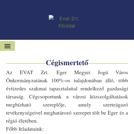
Kiadó-eladó ingatlanok
Hírek és sajtószoba
Cégismertető
Az EVAT Zrt. Eger Megyei Jogú Város
Önkormányzatának 100%-os tulajdonában álló, több
évtizedes szakmai tapasztalattal rendelkező gazdasági
társaság. Cégcsoportunk a városi közszolgáltatások
megbízható szereplője, amely szerteágazó
tevékenységeivel meghatározó szerepet tölt be Eger és a
régió életében.
Főbb feladataink: