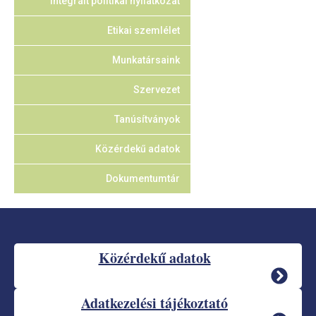
Integrált politikai nyilatkozat
Etikai szemlélet
Munkatársaink
Szervezet
Tanúsítványok
Közérdekű adatok
Dokumentumtár
Közérdekű adatok
Adatkezelési tájékoztató