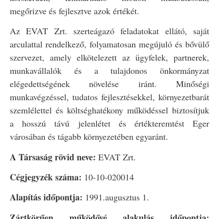
megőrizve és fejlesztve azok értékét.
Az EVAT Zrt. szerteágazó feladatokat ellátó, saját
arculattal rendelkező, folyamatosan megújuló és bővülő
szervezet, amely elkötelezett az ügyfelek, partnerek,
munkavállalók és a tulajdonos önkormányzat
elégedettségének növelése iránt. Minőségi
munkavégzéssel, tudatos fejlesztésekkel, környezetbarát
szemlélettel és költséghatékony működéssel biztosítjuk
a hosszú távú jelenlétet és értékteremtést Eger
városában és tágabb környezetében egyaránt.
A Társaság rövid neve:
EVAT Zrt.
Cégjegyzék száma:
10-10-020014
Alapítás időpontja:
1991.augusztus 1.
Zártkörűen működővé alakulás időpontja: