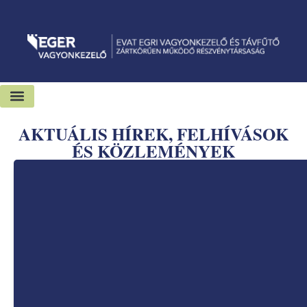
Kiadó-eladó ingatlanok
Hírek és sajtószoba
AKTUÁLIS HÍREK, FELHÍVÁSOK
ÉS KÖZLEMÉNYEK