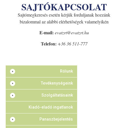
SAJTÓKAPCSOLAT
Sajtómegkeresés esetén kérjük forduljanak hozzánk
bizalommal az alábbi elérhetőségek valamelyikén
E-mail:
evatzrt@evatzrt.hu
Telefon:
+36 36 511-777
Rólunk
Tevékenységeink
Szolgáltatásaink
Kiadó-eladó ingatlanok
Panaszbejelentés