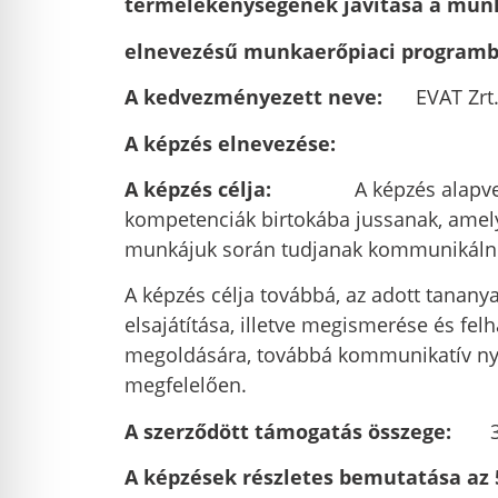
termelékenységének javítása a munk
elnevezésű munkaerőpiaci programb
A kedvezményezett neve:
EVAT Zrt
A képzés elnevezése:
angol ny
A képzés célja:
A képzés alapvető cél
kompetenciák birtokába jussanak, amel
munkájuk során tudjanak kommunikáln
A képzés célja továbbá, az adott tanany
elsajátítása, illetve megismerése és fel
megoldására, továbbá kommunikatív nyel
megfelelően.
A szerződött támogatás összege:
3.94
A képzések részletes bemutatása az 5