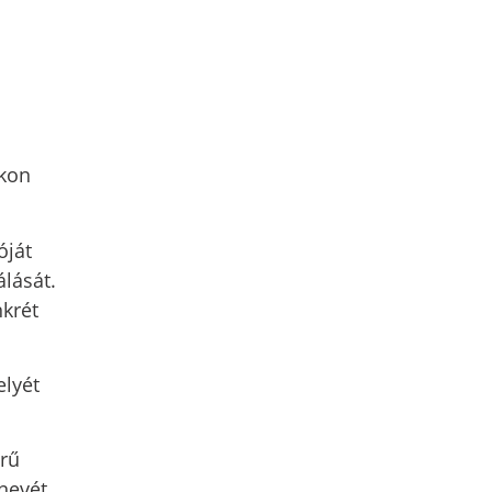
okon
óját
lását.
nkrét
elyét
erű
nevét,