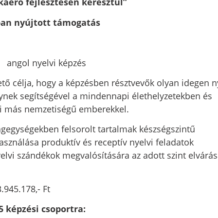
aerő fejlesztésén keresztül”
an nyújtott támogatás
.
elvi képzés
ja, hogy a képzésben résztvevők olyan idegen ny
ynek segítségével a mindennapi élethelyzetekben és
i más nemzetiségű emberekkel.
agegységekben felsorolt tartalmak készségszintű
használása produktív és receptív nyelvi feladatok
vi szándékok megvalósítására az adott szint elvárás
5.178,- Ft
 képzési csoportra: