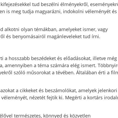
ifejezésekkel tud beszélni élményekről, eseményekrő
iden is meg tudja magyarázni, indokolni véleményét és
ud alkotni olyan témákban, amelyeket ismer, vagy
ről és benyomásairól magánleveleket tud írni.
ti a hosszabb beszédeket és előadásokat, illetve még
dja, amennyiben a téma számára elég ismert. Többnyir
ekről szóló műsorokat a tévében. Általában érti a fil
 azokat a cikkeket és beszámolókat, amelyek jelenkori
véleményét, nézetét fejtik ki. Megérti a kortárs iroda
élővel természetes, könnyed és közvetlen