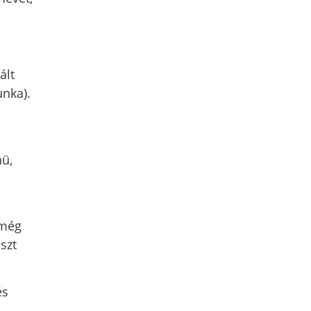
ált
unka).
nü,
 még
szt
és