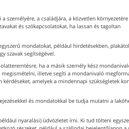
i a személyére, a családjára, a közvetlen környezetére
zavakat és szókapcsolatokat, ha lassan és tagoltan
egyszerű mondatokat, például hirdetésekben, plakát
gy szavak segítségével.
olatteremtésre, ha a másik személy kész mondanival
 megismételni, illetve segíti a mondanivaló megformá
yan kérdéseket, amelyek a mindennapi szükségletek ko
ejezésekkel és mondatokkal be tudja mutatni a lakóh
éldául nyaralási) üdvözletet írni. Ki tud tölteni egysz
kozó részeket, például a szállodai bejelentőlapon a 