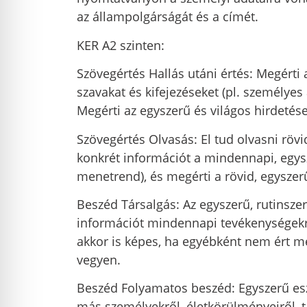
az állampolgárságát és a címét.
KER A2 szinten:
Szövegértés Hallás utáni értés: Megérti
szavakat és kifejezéseket (pl. személyes
Megérti az egyszerű és világos hirdetés
Szövegértés Olvasás: El tud olvasni röv
konkrét információt a mindennapi, egys
menetrend), és megérti a rövid, egysze
Beszéd Társalgás: Az egyszerű, rutinsz
információt mindennapi tevékenységekr
akkor is képes, ha egyébként nem ért m
vegyen.
Beszéd Folyamatos beszéd: Egyszerű esz
más személyekről, életkörülményeiről, t