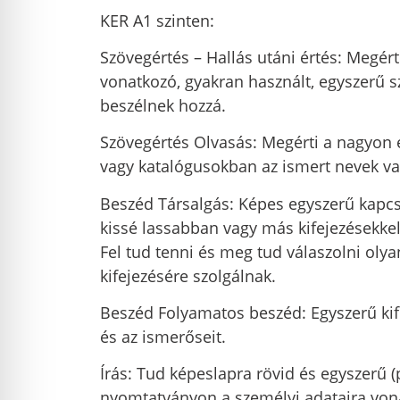
KER A1 szinten:
Szövegértés – Hallás utáni értés: Megért
vonatkozó, gyakran használt, egyszerű s
beszélnek hozzá.
Szövegértés Olvasás: Megérti a nagyon 
vagy katalógusokban az ismert nevek va
Beszéd Társalgás: Képes egyszerű kapcs
kissé lassabban vagy más kifejezésekkel
Fel tud tenni és meg tud válaszolni ol
kifejezésére szolgálnak.
Beszéd Folyamatos beszéd: Egyszerű kif
és az ismerőseit.
Írás: Tud képeslapra rövid és egyszerű (p
nyomtatványon a személyi adataira vonat