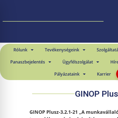
Rólunk
Tevékenységeink
Szolgáltat
Panaszbejelentés
Ügyfélszolgálat
Hír
Pályázataink
Karrier
GINOP Plusz
GINOP Plusz-3.2.1-21 „A munkavállal