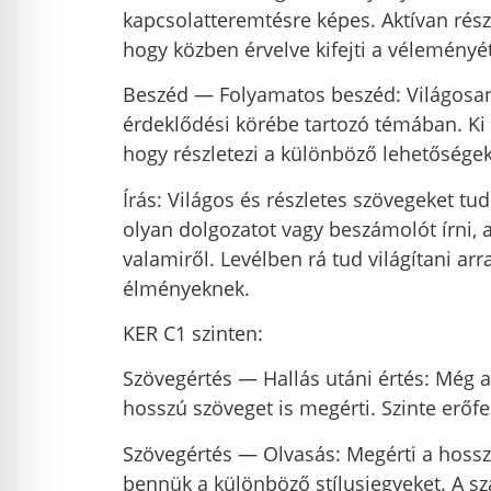
kapcsolatteremtésre képes. Aktívan rész
hogy közben érvelve kifejti a véleményét
Beszéd — Folyamatos beszéd: Világosan 
érdeklődési körébe tartozó témában. Ki 
hogy részletezi a különböző lehetőségek 
Írás: Világos és részletes szövegeket t
olyan dolgozatot vagy beszámolót írni, a
valamiről. Levélben rá tud világítani ar
élményeknek.
KER C1 szinten:
Szövegértés — Hallás utáni értés: Még a 
hosszú szöveget is megérti. Szinte erőfe
Szövegértés — Olvasás: Megérti a hosszú
bennük a különböző stílusjegyeket. A sz