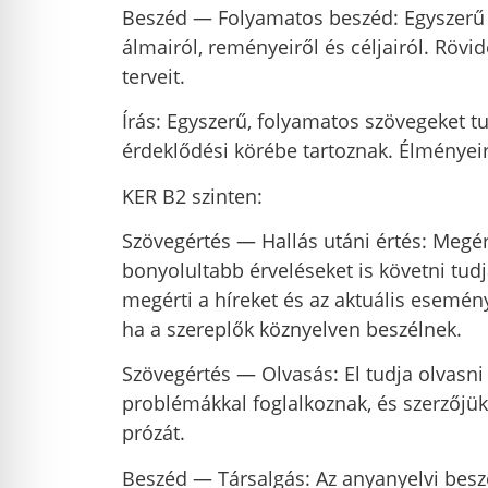
Beszéd — Folyamatos beszéd: Egyszerű k
álmairól, reményeiről és céljairól. Röv
terveit.
Írás: Egyszerű, folyamatos szövegeket t
érdeklődési körébe tartoznak. Élményei
KER B2 szinten:
Szövegértés — Hallás utáni értés: Megér
bonyolultabb érveléseket is követni tu
megérti a híreket és az aktuális esemény
ha a szereplők köznyelven beszélnek.
Szövegértés — Olvasás: El tudja olvasni
problémákkal foglalkoznak, és szerzőjük 
prózát.
Beszéd — Társalgás: Az anyanyelvi besz