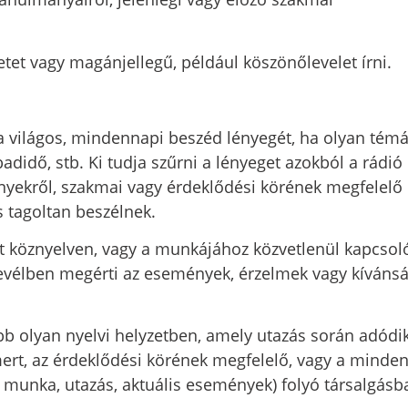
netet vagy magánjellegű, például köszönőlevelet írni.
 a világos, mindennapi beszéd lényegét, ha olyan témá
adidő, stb. Ki tudja szűrni a lényeget azokból a rádió
yekről, szakmai vagy érdeklődési körének megfelelő
s tagoltan beszélnek.
t köznyelven, vagy a munkájához közvetlenül kapcso
evélben megérti az események, érzelmek vagy kíváns
b olyan nyelvi helyzetben, amely utazás során adódik
smert, az érdeklődési körének megfelelő, vagy a minde
, munka, utazás, aktuális események) folyó társalgásb