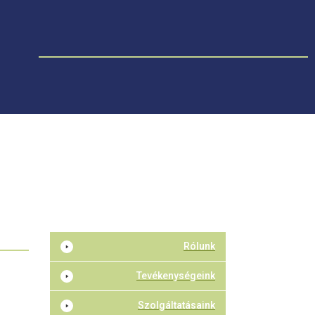
Rólunk
Tevékenységeink
Szolgáltatásaink