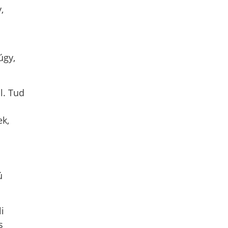
,
úgy,
l. Tud
ek,
ú
i
s