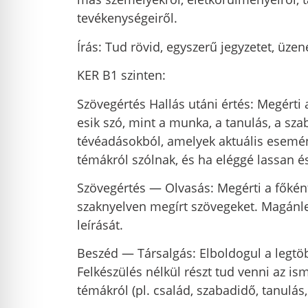
tevékenységeiről.
Írás: Tud rövid, egyszerű jegyzetet, üze
KER B1 szinten:
Szövegértés Hallás utáni értés: Megérti
esik szó, mint a munka, a tanulás, a szab
tévéadásokból, amelyek aktuális esemén
témákról szólnak, és ha eléggé lassan é
Szövegértés — Olvasás: Megérti a főkén
szaknyelven megírt szövegeket. Magánl
leírását.
Beszéd — Társalgás: Elboldogul a legtöb
Felkészülés nélkül részt tud venni az i
témákról (pl. család, szabadidő, tanulás