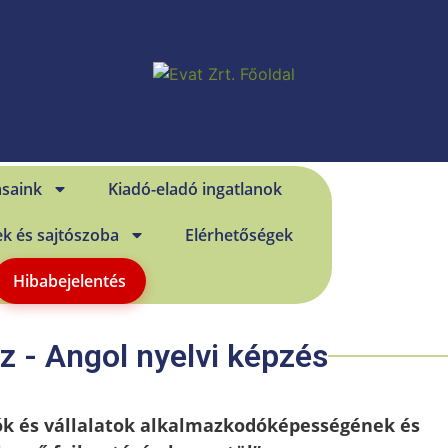
ásaink
Kiadó-eladó ingatlanok
ek és sajtószoba
Elérhetőségek
Hibabejelentés
 - Angol nyelvi képzés
ók és vállalatok alkalmazkodóképességének és