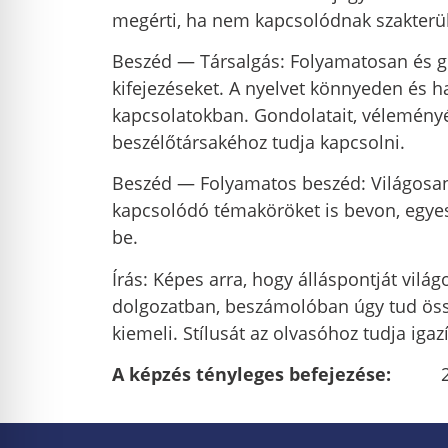
megérti, ha nem kapcsolódnak szakterü
Beszéd — Társalgás: Folyamatosan és gör
kifejezéseket. A nyelvet könnyeden és 
kapcsolatokban. Gondolatait, véleményét
beszélőtársakéhoz tudja kapcsolni.
Beszéd — Folyamatos beszéd: Világosan 
kapcsolódó témaköröket is bevon, egyes
be.
Írás: Képes arra, hogy álláspontját vilá
dolgozatban, beszámolóban úgy tud össze
kiemeli. Stílusát az olvasóhoz tudja igazí
A képzés tényleges befejezése:
2024.