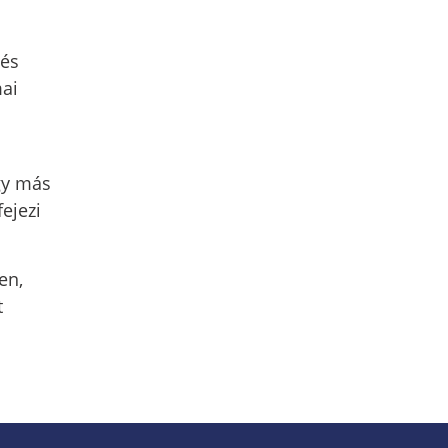
 és
mai
gy más
ejezi
en,
t