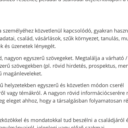
 a személyéhez közvetlenül kapcsolódó, gyakran haszn
 adatai, család, vásárlások, szűk környezet, tanulás, m
ek és üzenetek lényegét.
id, nagyon egyszerű szövegeket. Megtalálja a várható /
zerű szövegekben (pl. rövid hirdetés, prospektus, me
rű magánleveleket.
erű helyzetekben egyszerű és közvetlen módon cserél
ől vagy témákról. A nagyon rövid információcserére
eg eleget ahhoz, hogy a társalgásban folyamatosan ré
közökkel és mondatokkal tud beszélni a családjáról 
anulmányairól, jelenlegi vagy előző szakmai