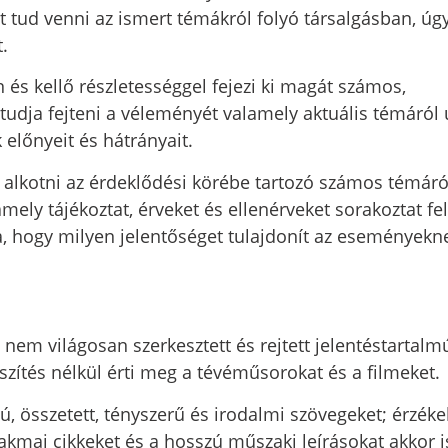
t tud venni az ismert témákról folyó társalgásban, úgy
.
és kellő részletességgel fejezi ki magát számos,
tudja fejteni a véleményét valamely aktuális témáról 
előnyeit és hátrányait.
ud alkotni az érdeklődési körébe tartozó számos témáró
mely tájékoztat, érveket és ellenérveket sorakoztat fel
ra, hogy milyen jelentőséget tulajdonít az eseményekn
nem világosan szerkesztett és rejtett jelentéstartalm
szítés nélkül érti meg a tévéműsorokat és a filmeket.
, összetett, tényszerű és irodalmi szövegeket; érzékel
akmai cikkeket és a hosszú műszaki leírásokat akkor i