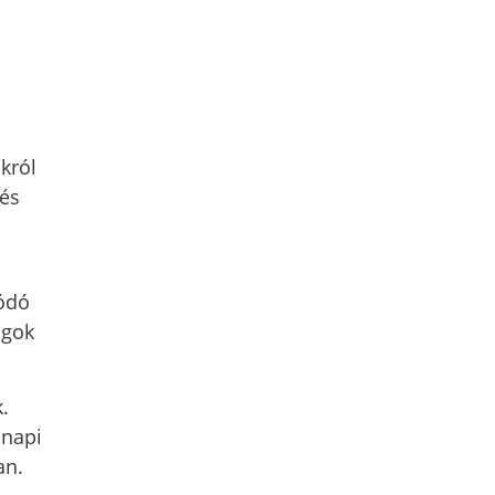
król
 és
lódó
ágok
.
nnapi
an.