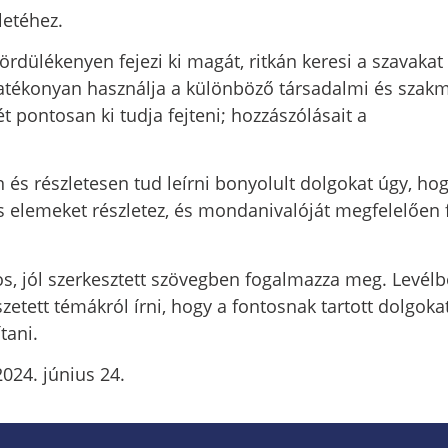
letéhez.
dülékenyen fejezi ki magát, ritkán keresi a szavakat
hatékonyan használja a különböző társadalmi és szak
 pontosan ki tudja fejteni; hozzászólásait a
és részletesen tud leírni bonyolult dolgokat úgy, ho
 elemeket részletez, és mondanivalóját megfelelően f
gos, jól szerkesztett szövegben fogalmazza meg. Levélb
tett témákról írni, hogy a fontosnak tartott dolgoka
tani.
 június 24.