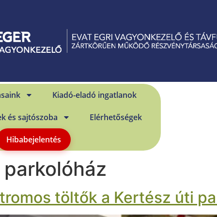
ásaink
Kiadó-eladó ingatlanok
ek és sajtószoba
Elérhetőségek
Hibabejelentés
i parkolóház
tromos töltők a Kertész úti p