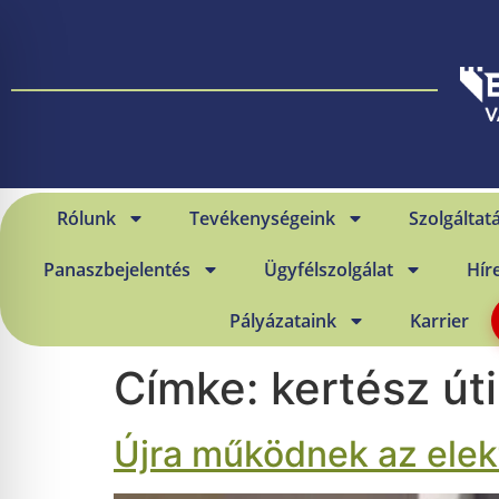
Rólunk
Tevékenységeink
Szolgáltat
Panaszbejelentés
Ügyfélszolgálat
Hír
Pályázataink
Karrier
Címke:
kertész út
Újra működnek az elek