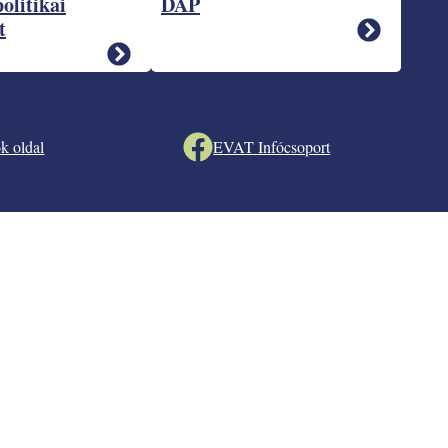
politikai
DÁP
t
k oldal
EVAT Infócsoport