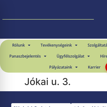
Rólunk
Tevékenységeink
Szolgáltat
Panaszbejelentés
Ügyfélszolgálat
Hír
Pályázataink
Karrier
Jókai u. 3.