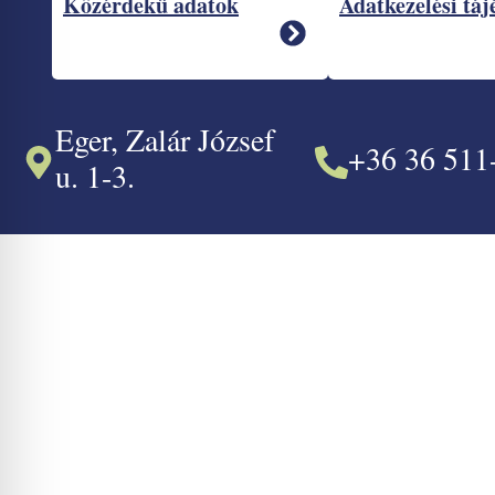
Közérdekű adatok
Adatkezelési táj
Eger, Zalár József
+36 36 511
u. 1-3.