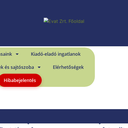
ásaink
Kiadó-eladó ingatlanok
ek és sajtószoba
Elérhetőségek
Hibabejelentés