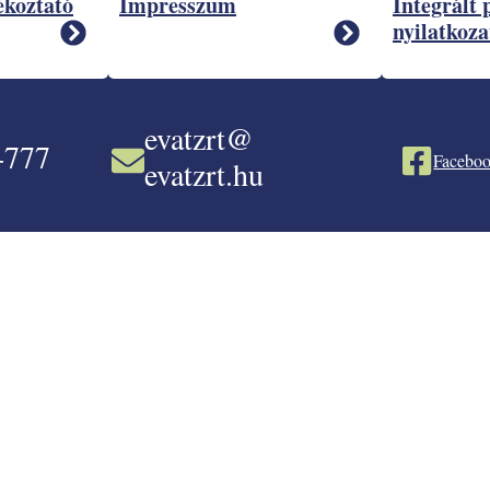
ékoztató
Impresszum
Integrált 
nyilatkoza
evatzrt@
-777
Faceboo
evatzrt.hu