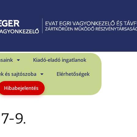
ásaink
Kiadó-eladó ingatlanok
ek és sajtószoba
Elérhetőségek
Hibabejelentés
7-9.