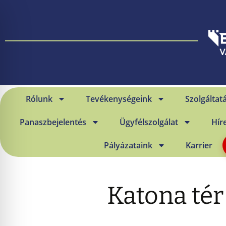
Rólunk
Tevékenységeink
Szolgáltat
Panaszbejelentés
Ügyfélszolgálat
Hír
Pályázataink
Karrier
Katona tér 