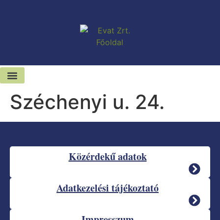
Széchenyi u. 24.
Kiadó-eladó ingatlanok
Hírek és sajtószoba
Közérdekű adatok
Adatkezelési tájékoztató
Impresszum