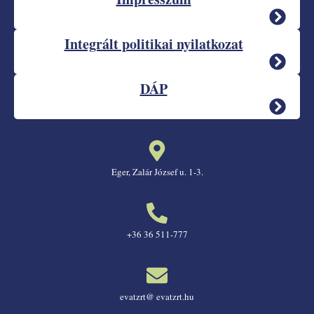
Integrált politikai nyilatkozat
DÁP
Eger, Zalár József u. 1-3.
+36 36 511-777
evatzrt@ evatzrt.hu