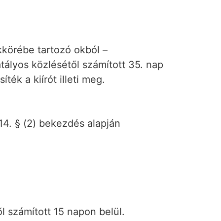
körébe tartozó okból –
atályos közlésétől számított 35. nap
ték a kiírót illeti meg.
14. § (2) bekezdés alapján
l számított 15 napon belül.