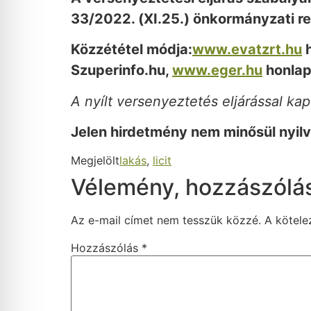
33/2022. (XI.25.) önkormányzati re
Közzététel módja:
www.evatzrt.hu
h
Szuperinfo.hu,
www.eger.hu
honlapo
A nyílt versenyeztetés eljárással k
Jelen hirdetmény nem minősül nyilv
Megjelölt
lakás
,
licit
Vélemény, hozzászólá
Az e-mail címet nem tesszük közzé.
A kötel
Hozzászólás
*