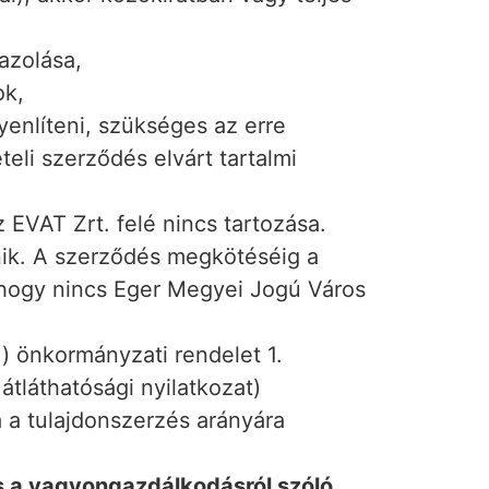
azolása,
ok,
yenlíteni, szükséges az erre
teli szerződés elvárt tartalmi
EVAT Zrt. felé nincs tartozása.
énik. A szerződés megkötéséig a
 hogy nincs Eger Megyei Jogú Város
) önkormányzati rendelet 1.
 átláthatósági nyilatkozat)
 a tulajdonszerzés arányára
s a vagyongazdálkodásról szóló