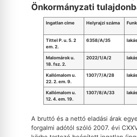
Önkormányzati tulajdonba
Ingatlan címe
Helyrajzi száma
Funk
Tittel P. u. 5. 2
6358/A/35
laká
em. 2.
Malomárok u.
2022/1/A/2
laká
18. fsz. 2.
Kallómalom u.
1307/7/A/28
laká
22. 2. em. 9.
Kallómalom u.
1307/8/A/33
laká
12. 4. em. 19.
A bruttó és a nettó eladási árak eg
forgalmi adótól szóló 2007. évi CXXV
körbe tartozó beépített ingatlan (ing