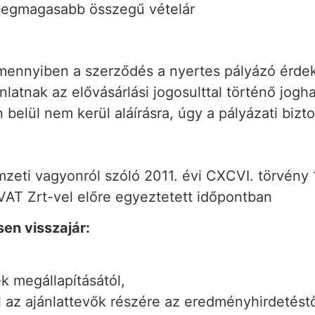
legmagasabb összegű vételár
Amennyiben a szerződés a nyertes pályázó érdek
nlatnak az elővásárlási jogosulttal történő jogh
elül nem kerül aláírásra, úgy a pályázati biztosí
mzeti vagyonról szóló 2011. évi CXCVI. törvény 
VAT Zrt-vel előre egyeztetett időpontban
en visszajár:
k megállapításától,
l az ajánlattevők részére az eredményhirdetéstő