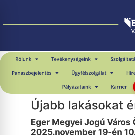
Rólunk
Tevékenységeink
Szolgáltat
Panaszbejelentés
Ügyfélszolgálat
Hír
Pályázataink
Karrier
Újabb lakásokat é
Eger Megyei Jogú Város 
2025.november 19-én 10.0