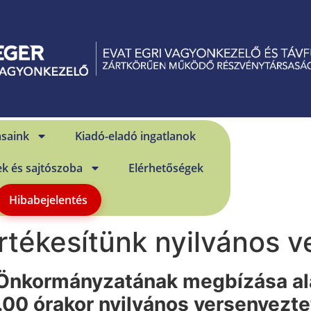
ásaink
Kiadó-eladó ingatlanok
ek és sajtószoba
Elérhetőségek
Hibabejelentés
rtékesítünk nyilvános v
Önkormányzatának megbízása ala
0 órakor nyilvános versenyezteté