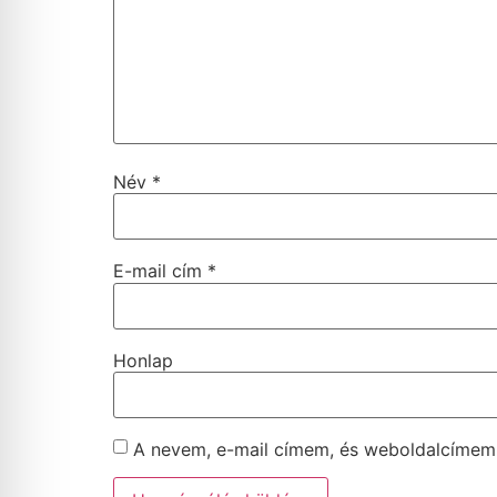
Név
*
E-mail cím
*
Honlap
A nevem, e-mail címem, és weboldalcíme