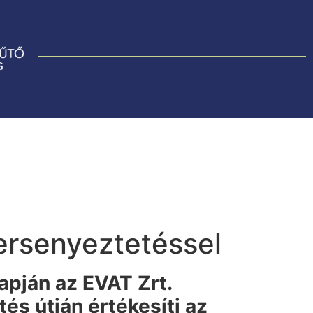
ersenyeztetéssel
pján az EVAT Zrt.
s útján értékesíti az