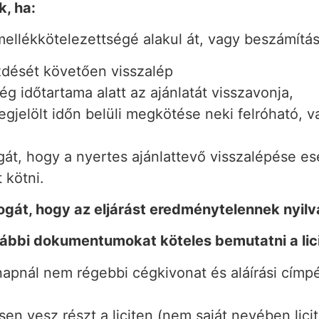
k, ha:
mellékkötelezettségé alakul át, vagy beszámítás
zdését követően visszalép
ség időtartama alatt az ajánlatát visszavonja,
gjelölt időn belüli megkötése neki felróható, 
át, hogy a nyertes ajánlattevő visszalépése ese
 kötni.
gát, hogy az eljárást eredménytelennek nyilv
alábbi dokumentumokat köteles bemutatni a lic
napnál nem régebbi cégkivonat és aláírási címp
n vesz részt a liciten (nem saját nevében licit