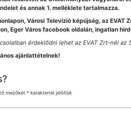
ndelet és annak 1. melléklete tartalmazza.
onlapon, Városi Televízió képújság, az EVAT Zrt
n, Eger Város facebook oldalán, ingatlan hird
apcsolatban érdeklődni lehet az EVAT Zrt-nél az
ános ajánlattételnek!
s?
ező mezőket
*
karakterrel jelöltük