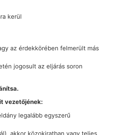
ra kerül
vagy az érdekkörében felmerült más
tén jogosult az eljárás soron
ánítsa.
it vezetőjének:
éldány legalább egyszerű
ál), akkor közokiratban vagy teljes