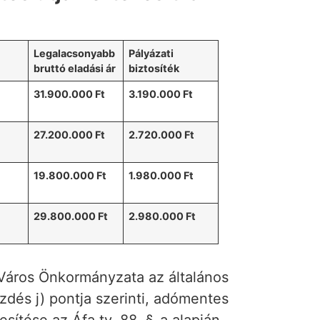
Legalacsonyabb
Pályázati
bruttó eladási ár
biztosíték
31.900.000 Ft
3.190.000 Ft
27.200.000 Ft
2.720.000 Ft
19.800.000 Ft
1.980.000 Ft
29.800.000 Ft
2.980.000 Ft
ú Város Önkormányzata az általános
ezdés j) pontja szerinti, adómentes
esítése az Áfa tv. 88. §-a alapján