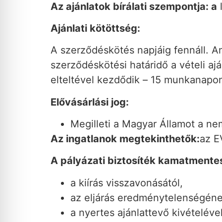
Az ajánlatok bírálati szempontja: a
Ajánlati kötöttség:
A szerződéskötés napjáig fennáll. 
szerződéskötési határidő a vételi ajá
elteltével kezdődik – 15 munkanapon b
Elővásárlási jog:
Megilleti a Magyar Államot a ne
Az ingatlanok megtekinthetők:
az E
A pályázati biztosíték kamatmentes
a kiírás visszavonásától,
az eljárás eredménytelenségéne
a nyertes ajánlattevő kivételéve