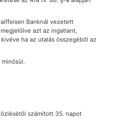
Raiffeisen Banknál vezetett
gjelölve azt az ingatlant,
 kivéve ha az utalás összegéből az
k minősül.
közlésétől számított 35. napot