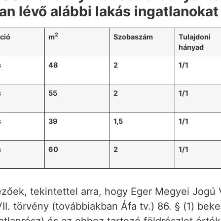
n lévő alábbi lakás ingatlanokat
2
ció
m
Szobaszám
Tulajdoni
hányad
s
48
2
1/1
s
55
2
1/1
s
39
1,5
1/1
s
60
2
1/1
yezőek, tekintettel arra, hogy Eger Megyei Jog
II. törvény (továbbiakban Áfa tv.) 86. § (1) bek
atlanrész) és az ehhez tartozó földrészlet érték