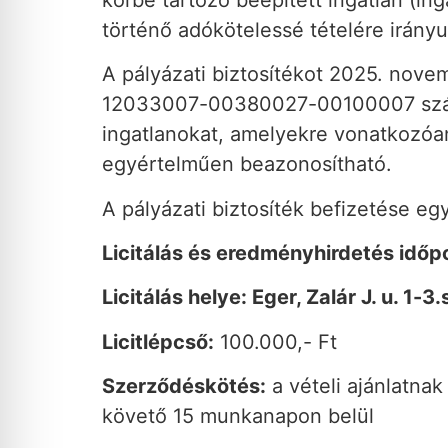
történő adókötelessé tételére irányu
A pályázati biztosítékot 2025. novem
12033007-00380027-00100007 számú 
ingatlanokat, amelyekre vonatkozóan
egyértelműen beazonosítható.
A pályázati biztosíték befizetése egy
Licitálás és eredményhirdetés időpo
Licitálás helye: Eger, Zalár J. u. 1-
Licitlépcső:
100.000,- Ft
Szerződéskötés:
a vételi ajánlatnak
követő 15 munkanapon belül