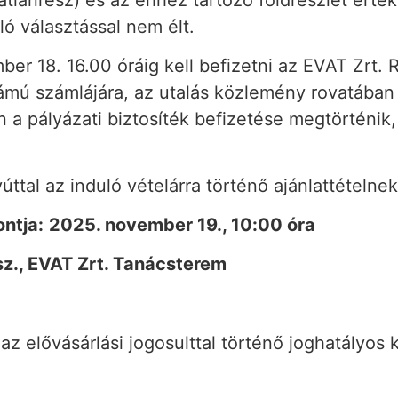
ló választással nem élt.
ber 18. 16.00 óráig kell befizetni az EVAT Zrt. 
számlájára, az utalás közlemény rovatában me
 a pályázati biztosíték befizetése megtörténik,
úttal az induló vételárra történő ajánlattételne
ntja:
2025. november 19., 10:00 óra
3.sz., EVAT Zrt. Tanácsterem
 az elővásárlási jogosulttal történő joghatályos 