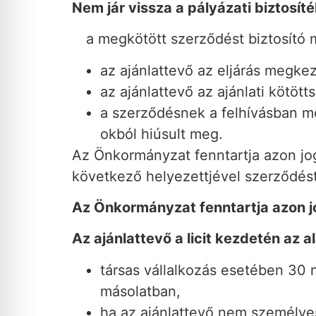
Nem jár vissza a pályázati biztosíté
a megkötött szerződést biztosító 
az ajánlattevő az eljárás megke
az ajánlattevő az ajánlati kötött
a szerződésnek a felhívásban me
okból hiúsult meg.
Az Önkormányzat fenntartja azon jog
következő helyezettjével szerződést
Az Önkormányzat fenntartja azon jo
Az ajánlattevő a licit kezdetén az 
társas vállalkozás esetében 30 
másolatban,
ha az ajánlattevő nem személyese