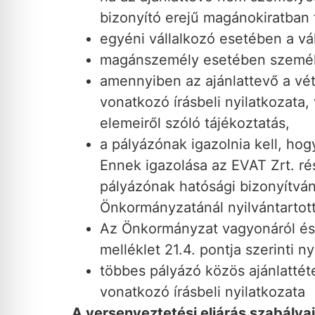
bizonyító erejű magánokiratban 
egyéni vállalkozó esetében a vál
magánszemély esetében személ
amennyiben az ajánlattevő a véte
vonatkozó írásbeli nyilatkozata, 
elemeiről szóló tájékoztatás,
a pályázónak igazolnia kell, ho
Ennek igazolása az EVAT Zrt. rés
pályázónak hatósági bizonyítvá
Önkormányzatánál nyilvántartot
Az Önkormányzat vagyonáról és 
melléklet 21.4. pontja szerinti n
többes pályázó közös ajánlattét
vonatkozó írásbeli nyilatkozata
A versenyeztetési eljárás szabálya