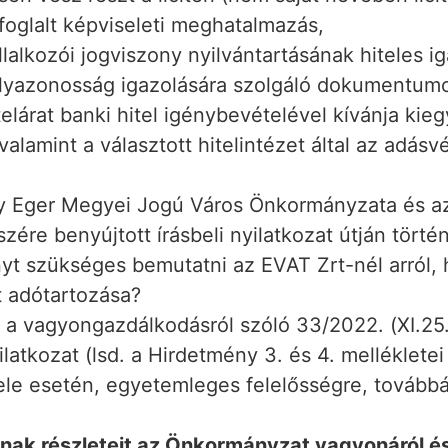
foglalt képviseleti meghatalmazás,
lalkozói jogviszony nyilvántartásának hiteles ig
yazonosság igazolására szolgáló dokumentum
lárat banki hitel igénybevételével kívánja kieg
valamint a választott hitelintézet által az adásvé
gy Eger Megyei Jogú Város Önkormányzata és az 
zére benyújtott írásbeli nyilatkozat útján tört
nyt szükséges bemutatni az EVAT Zrt-nél arról,
t adótartozása?
a vagyongazdálkodásról szóló 33/2022. (XI.25.
yilatkozat (lsd. a Hirdetmény 3. és 4. mellékletei
ele esetén, egyetemleges felelősségre, továbbá
inak részleteit az Önkormányzat vagyonáról é