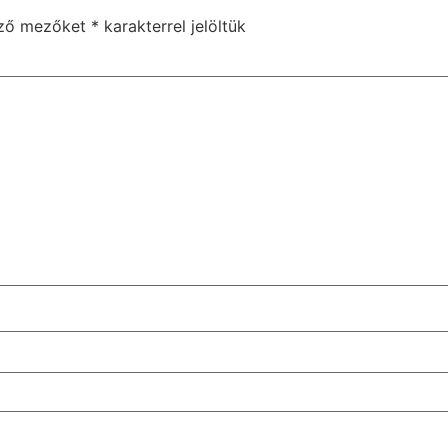
ező mezőket
*
karakterrel jelöltük