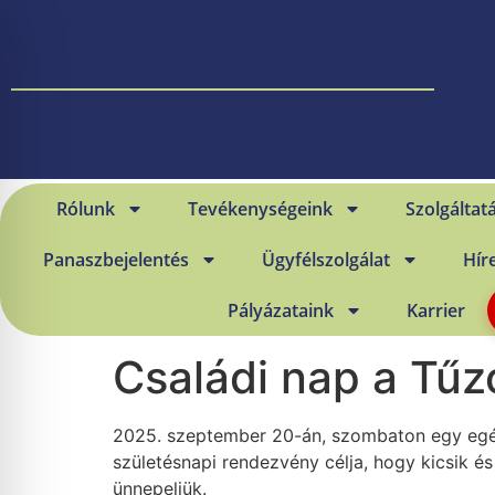
Rólunk
Tevékenységeink
Szolgáltat
Panaszbejelentés
Ügyfélszolgálat
Hír
Pályázataink
Karrier
Családi nap a Tű
2025. szeptember 20-án, szombaton egy egés
születésnapi rendezvény célja, hogy kicsik é
ünnepeljük.