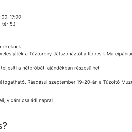
:00–17:00
tér 5.)
rmekeknek
veles játék a Tűztorony Játszóháztól a Kopcsik Marcipániá
teljesíti a hétpróbát, ajándékban részesülhet
átogatható. Ráadásul szeptember 19–20-án a Tűzoltó Múze
i, vidám családi napra!
s?