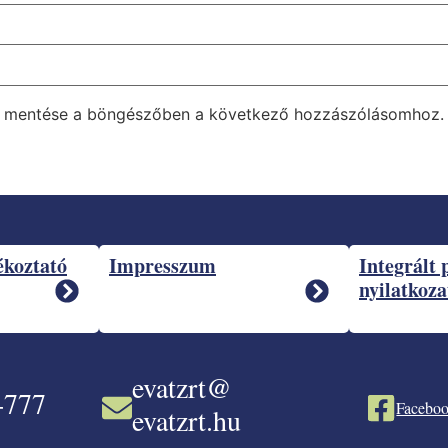
m mentése a böngészőben a következő hozzászólásomhoz.
ékoztató
Impresszum
Integrált 
nyilatkoza
evatzrt@
-777
Faceboo
evatzrt.hu