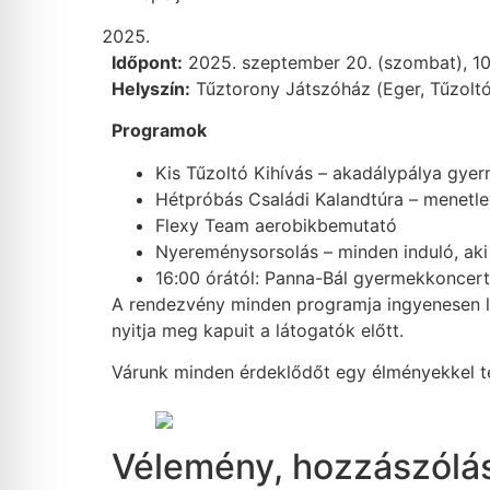
Időpont:
2025. szeptember 20. (szombat), 10
Helyszín:
Tűztorony Játszóház (Eger, Tűzoltó 
Programok
Kis Tűzoltó Kihívás – akadálypálya gye
Hétpróbás Családi Kalandtúra – menetle
Flexy Team aerobikbemutató
Nyereménysorsolás – minden induló, aki 
16:00 órától: Panna-Bál gyermekkoncert
A rendezvény minden programja ingyenesen l
nyitja meg kapuit a látogatók előtt.
Várunk minden érdeklődőt egy élményekkel tel
Vélemény, hozzászólá