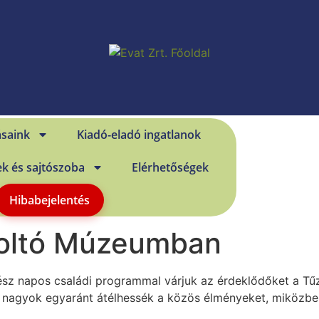
ásaink
Kiadó-eladó ingatlanok
ek és sajtószoba
Elérhetőségek
Hibabejelentés
zoltó Múzeumban
z napos családi programmal várjuk az érdeklődőket a Tű
s nagyok egyaránt átélhessék a közös élményeket, miközben