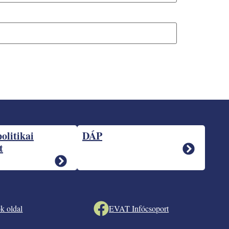
politikai
DÁP
t
k oldal
EVAT Infócsoport