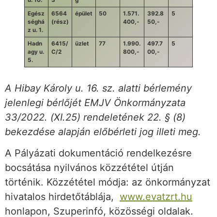
Egész
6564
épület
50
1.571.
392.8
5
séghá
(rész)
400,-
50,-
z u. 1.
Hadn
6415/
üzlet
77
1.990.
497.7
5
agy u.
C/2
800,-
00,-
5.
A Hibay Károly u. 16. sz. alatti bérlemény
jelenlegi bérlőjét EMJV Önkormányzata
33/2022. (XI.25) rendeletének 22. § (8)
bekezdése alapján előbérleti jog illeti meg.
A Pályázati dokumentáció rendelkezésre
bocsátása nyilvános közzététel útján
történik. Közzététel módja: az önkormányzat
hivatalos hirdetőtáblája,
www.evatzrt.hu
honlapon, Szuperinfó, közösségi oldalak.