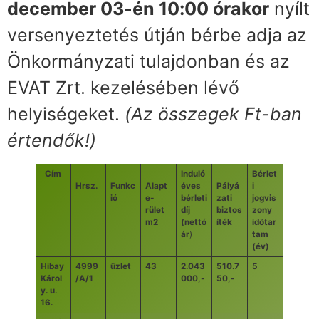
december 03-én 10:00 órakor
nyílt
versenyeztetés útján bérbe adja az
Önkormányzati tulajdonban és az
EVAT Zrt. kezelésében lévő
helyiségeket.
(Az összegek Ft-ban
értendők!)
Cím
Induló
Bérlet
Hrsz.
Funkc
Alapt
éves
Pályá
i
ió
e-
bérleti
zati
jogvis
rület
díj
biztos
zony
m2
(nettó
íték
időtar
ár
)
tam
(év)
Hibay
4999
üzlet
43
2.043
510.7
5
Károl
/A/1
000,-
50,-
y. u.
16.