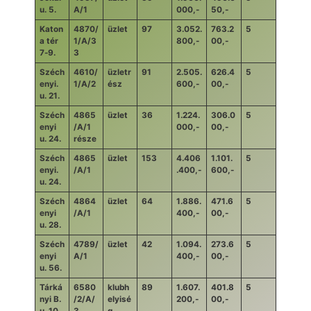
u. 5.
A/1
000,-
50,-
Katon
4870/
üzlet
97
3.052.
763.2
5
a tér
1/A/3
800,-
00,-
7-9.
3
Széch
4610/
üzletr
91
2.505.
626.4
5
enyi.
1/A/2
ész
600,-
00,-
u. 21.
Széch
4865
üzlet
36
1.224.
306.0
5
enyi
/A/1
000,-
00,-
u. 24.
része
Széch
4865
üzlet
153
4.406
1.101.
5
enyi.
/A/1
.400,-
600,-
u. 24.
Széch
4864
üzlet
64
1.886.
471.6
5
enyi
/A/1
400,-
00,-
u. 28.
Széch
4789/
üzlet
42
1.094.
273.6
5
enyi
A/1
400,-
00,-
u. 56.
Tárká
6580
klubh
89
1.607.
401.8
5
nyi B.
/2/A/
elyisé
200,-
00,-
u. 10.
3
g