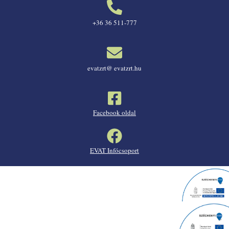
+36 36 511-777
evatzrt@ evatzrt.hu
Facebook oldal
EVAT Infócsoport