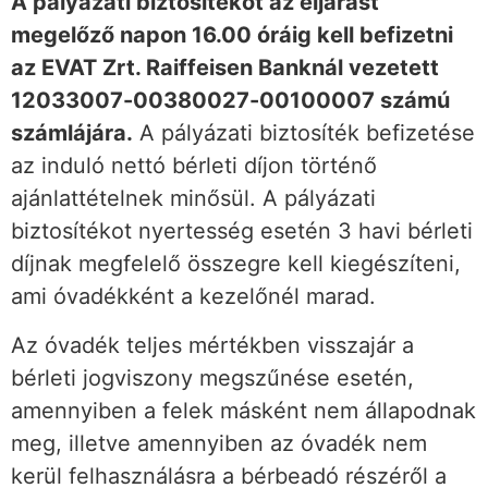
A pályázati biztosítékot az eljárást
megelőző napon 16.00 óráig kell befizetni
az EVAT Zrt. Raiffeisen Banknál vezetett
12033007-00380027-00100007 számú
számlájára.
A pályázati biztosíték befizetése
az induló nettó bérleti díjon történő
ajánlattételnek minősül. A pályázati
biztosítékot nyertesség esetén 3 havi bérleti
díjnak megfelelő összegre kell kiegészíteni,
ami óvadékként a kezelőnél marad.
Az óvadék teljes mértékben visszajár a
bérleti jogviszony megszűnése esetén,
amennyiben a felek másként nem állapodnak
meg, illetve amennyiben az óvadék nem
kerül felhasználásra a bérbeadó részéről a