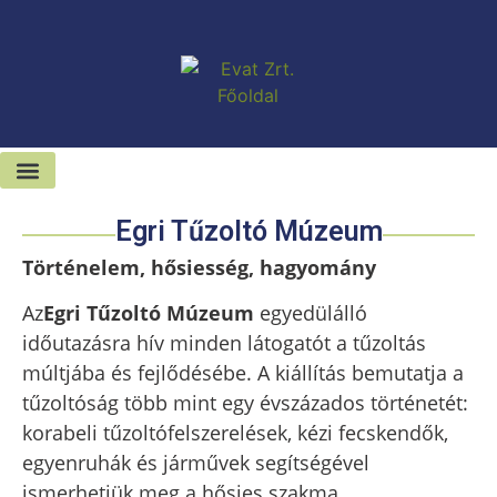
Kiadó-eladó ingatlanok
Hírek és sajtószoba
Egri Tűzoltó Múzeum
Történelem, hősiesség, hagyomány
Az
Egri Tűzoltó Múzeum
egyedülálló
időutazásra hív minden látogatót a tűzoltás
múltjába és fejlődésébe. A kiállítás bemutatja a
tűzoltóság több mint egy évszázados történetét:
korabeli tűzoltófelszerelések, kézi fecskendők,
egyenruhák és járművek segítségével
ismerhetjük meg a hősies szakma