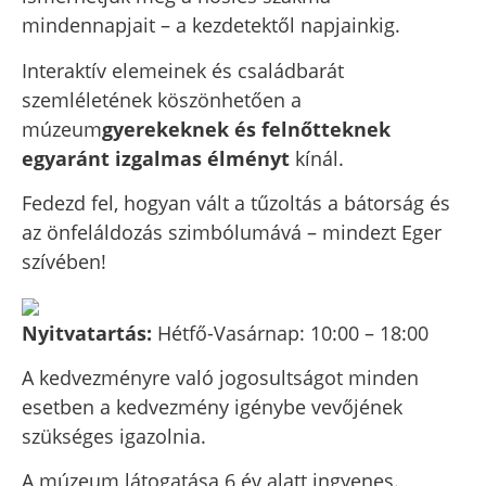
mindennapjait – a kezdetektől napjainkig.
Interaktív elemeinek és családbarát
szemléletének köszönhetően a
múzeum
gyerekeknek és felnőtteknek
egyaránt izgalmas élményt
kínál.
Fedezd fel, hogyan vált a tűzoltás a bátorság és
az önfeláldozás szimbólumává – mindezt Eger
szívében!
Nyitvatartás:
Hétfő-Vasárnap: 10:00 – 18:00
A kedvezményre való jogosultságot minden
esetben a kedvezmény igénybe vevőjének
szükséges igazolnia.
A múzeum látogatása 6 év alatt ingyenes.