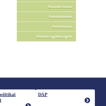
Parkolási övezet
Parkolóbérletek
Parkolóházak
Parkolás ügyfélszolgálat
politikai
DÁP
t