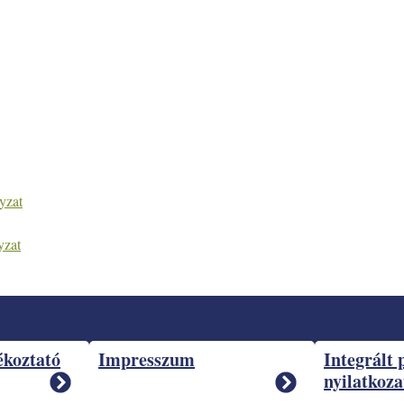
yzat
yzat
ékoztató
Impresszum
Integrált 
nyilatkoza