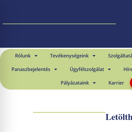
Rólunk
Tevékenységeink
Szolgáltat
Panaszbejelentés
Ügyfélszolgálat
Hír
Pályázataink
Karrier
Letölt