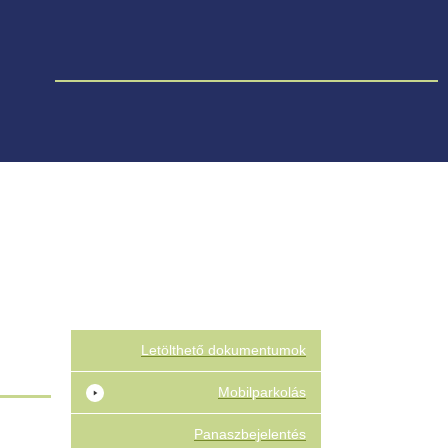
Letölthető dokumentumok
Mobilparkolás
Panaszbejelentés