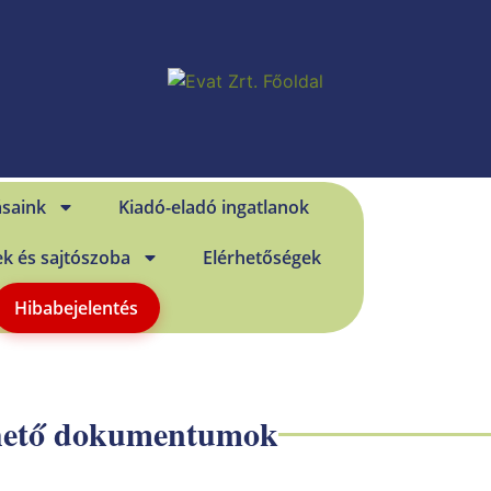
ásaink
Kiadó-eladó ingatlanok
ek és sajtószoba
Elérhetőségek
Hibabejelentés
hető dokumentumok