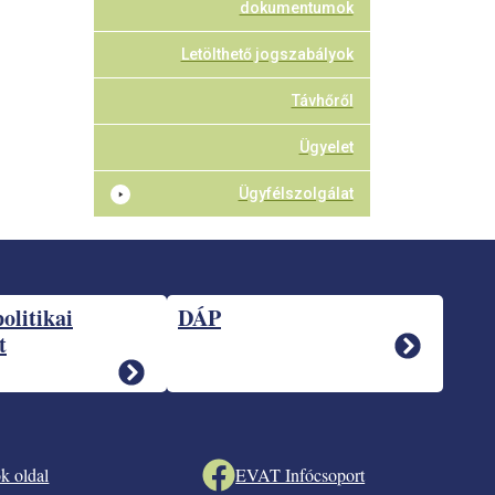
dokumentumok
Letölthető jogszabályok
Távhőről
Ügyelet
Ügyfélszolgálat
politikai
DÁP
t
k oldal
EVAT Infócsoport