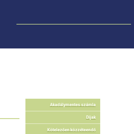
Akadálymentes számla
Díjak
Kötelezően közzéteendő