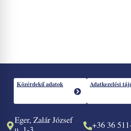
Közérdekű adatok
Adatkezelési táj
Eger, Zalár József
+36 36 511
u. 1-3.