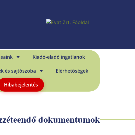
ásaink
Kiadó-eladó ingatlanok
ek és sajtószoba
Elérhetőségek
Hibabejelentés
özzéteendő dokumentumok