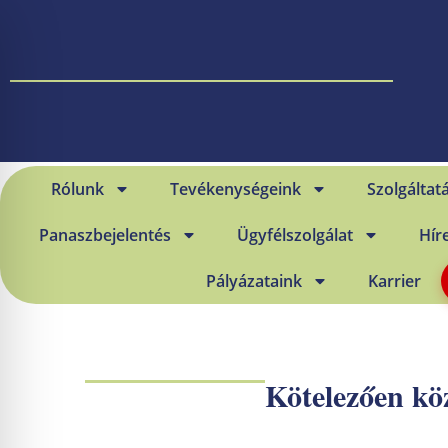
Rólunk
Tevékenységeink
Szolgáltat
Panaszbejelentés
Ügyfélszolgálat
Hír
Pályázataink
Karrier
Kötelezően k