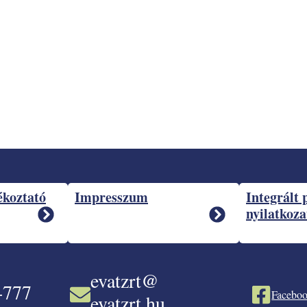
ékoztató
Impresszum
Integrált 
nyilatkoza
evatzrt@
-777
Faceboo
evatzrt.hu