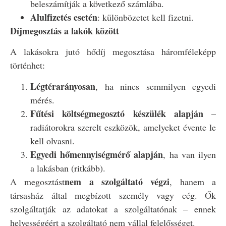
beleszámítják a következő számlába.
Alulfizetés esetén
: különbözetet kell fizetni.
Díjmegosztás a lakók között
A lakásokra jutó hődíj megosztása háromféleképp
történhet:
Légtérarányosan
, ha nincs semmilyen egyedi
mérés.
Fűtési költségmegosztó készülék alapján
–
radiátorokra szerelt eszközök, amelyeket évente le
kell olvasni.
Egyedi hőmennyiségmérő alapján
, ha van ilyen
a lakásban (ritkább).
nem a szolgáltató végzi
A megosztást
, hanem a
társasház által megbízott személy vagy cég. Ők
szolgáltatják az adatokat a szolgáltatónak – ennek
helyességéért a szolgáltató nem vállal felelősséget.