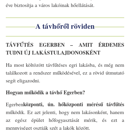
éve biztosítja a város lakóinak hőellátását.
A távhőről röviden
TÁVFŰTÉS EGERBEN – AMIT ÉRDEMES
TUDNI ÚJ LAKÁSTULAJDONOSKÉNT
Ha most költözött távfűtéses egri lakásba, és még nem
találkozott a rendszer működésével, ez a rövid útmutató
segít eligazodni.
Hogyan működik a távhő Egerben?
központi, ún. hőközponti mérésű távfűtés
Egerben
működik. Ez azt jelenti, hogy nem lakásonként, hanem
az egész épület hőfogyasztását mérik, és ezt a
mennyiséget osztják szét a lakók között.