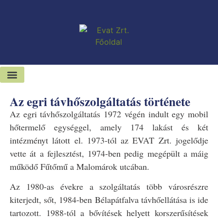
Kiadó-eladó ingatlanok
Hírek és sajtószoba
Az egri távhőszolgáltatás története
Az egri távhőszolgáltatás 1972 végén indult egy mobil
hőtermelő egységgel, amely 174 lakást és két
intézményt látott el. 1973-tól az EVAT Zrt. jogelődje
vette át a fejlesztést, 1974-ben pedig megépült a máig
működő Fűtőmű a Malomárok utcában.
Az 1980-as évekre a szolgáltatás több városrészre
kiterjedt, sőt, 1984-ben Bélapátfalva távhőellátása is ide
tartozott. 1988-tól a bővítések helyett korszerűsítések