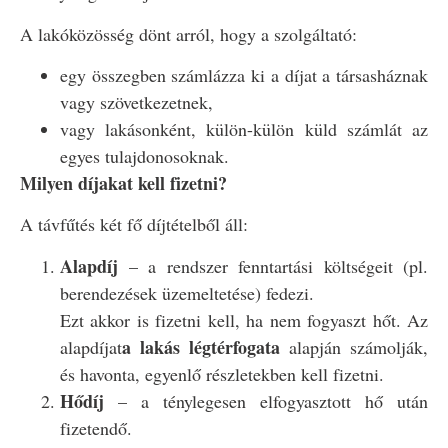
A lakóközösség dönt arról, hogy a szolgáltató:
egy összegben számlázza ki a díjat a társasháznak
vagy szövetkezetnek,
vagy lakásonként, külön-külön küld számlát az
egyes tulajdonosoknak.
Milyen díjakat kell fizetni?
A távfűtés két fő díjtételből áll:
Alapdíj
– a rendszer fenntartási költségeit (pl.
berendezések üzemeltetése) fedezi.
Ezt akkor is fizetni kell, ha nem fogyaszt hőt. Az
a lakás légtérfogata
alapdíjat
alapján számolják,
és havonta, egyenlő részletekben kell fizetni.
Hődíj
– a ténylegesen elfogyasztott hő után
fizetendő.