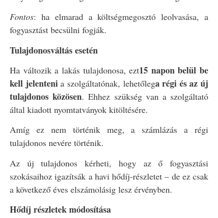
Fontos
: ha elmarad a költségmegosztó leolvasása, a
fogyasztást becsülni fogják.
Tulajdonosváltás esetén
15 napon belül be
Ha változik a lakás tulajdonosa, ezt
kell jelenteni
a régi és az új
a szolgáltatónak, lehetőleg
tulajdonos közösen
. Ehhez szükség van a szolgáltató
által kiadott nyomtatványok kitöltésére.
Amíg ez nem történik meg, a számlázás a régi
tulajdonos nevére történik.
Az új tulajdonos kérheti, hogy az ő fogyasztási
szokásaihoz igazítsák a havi hődíj-részletet – de ez csak
a következő éves elszámolásig lesz érvényben.
Hődíj részletek módosítása