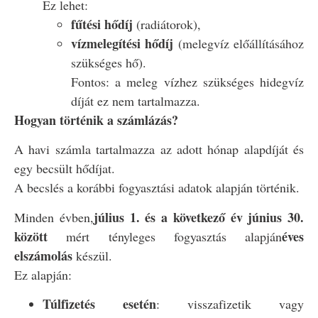
Ez lehet:
fűtési hődíj
(radiátorok),
vízmelegítési hődíj
(melegvíz előállításához
szükséges hő).
Fontos: a meleg vízhez szükséges hidegvíz
díját ez nem tartalmazza.
Hogyan történik a számlázás?
A havi számla tartalmazza az adott hónap alapdíját és
egy becsült hődíjat.
A becslés a korábbi fogyasztási adatok alapján történik.
július 1. és a következő év június 30.
Minden évben,
között
éves
mért tényleges fogyasztás alapján
elszámolás
készül.
Ez alapján:
Túlfizetés esetén
: visszafizetik vagy