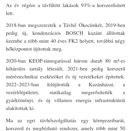
Az év végére a távfűtött lakások 93%-a korszerűsített
lett.
2018-ban megszerezték a Távhő Ökocímkét, 2019-ben
pedig új, kondenzációs BOSCH kazánt állítottak
üzembe a több mint 40 éves FK2 helyett, továbbá négy
hőközpontot újítottak meg.
2020-ban KEOP-támogatással három darab 80 m³-es
hőtárolós tartály létesült, 2021-ben pedig korszerű
méréstechnikai eszközöket és új vezetékeket építettek.
2022–2023-ban felújították a Kazánházat, a
vezérlőépületet, statikailag megerősítették a
gyárkéményt, és új villamos energia infrastruktúrát
alakítottak ki.
Ma az egri távhőszolgáltatás egy környezetbarát,
korszerű és megbízható rendszer, amely több mint 50