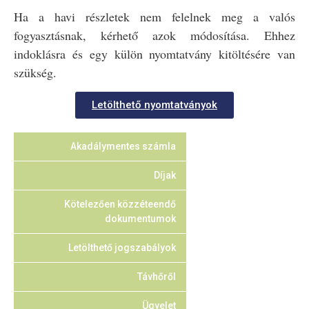
Ha a havi részletek nem felelnek meg a valós
fogyasztásnak, kérhető azok módosítása. Ehhez
indoklásra és egy külön nyomtatvány kitöltésére van
szükség.
Letölthető nyomtatványok
Akadálymentes számla
Díjak
Kötelezően közzéteendő
dokumentumok
Letölthető jogszabályok
Távhőről
Ügyelet