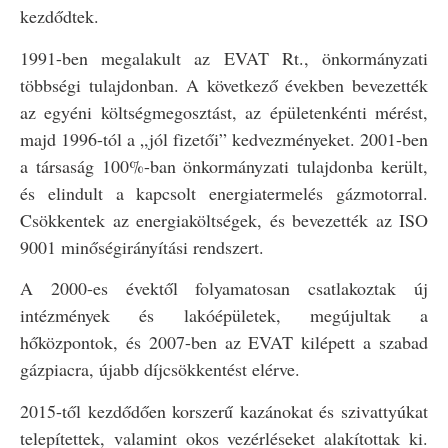
kezdődtek.
1991-ben megalakult az EVAT Rt., önkormányzati
többségi tulajdonban. A következő években bevezették
az egyéni költségmegosztást, az épületenkénti mérést,
majd 1996-tól a „jól fizetői” kedvezményeket. 2001-ben
a társaság 100%-ban önkormányzati tulajdonba került,
és elindult a kapcsolt energiatermelés gázmotorral.
Csökkentek az energiaköltségek, és bevezették az ISO
9001 minőségirányítási rendszert.
A 2000-es évektől folyamatosan csatlakoztak új
intézmények és lakóépületek, megújultak a
hőközpontok, és 2007-ben az EVAT kilépett a szabad
gázpiacra, újabb díjcsökkentést elérve.
2015-től kezdődően korszerű kazánokat és szivattyúkat
telepítettek, valamint okos vezérléseket alakítottak ki.