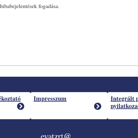
 hibabejelentések fogadása.
ékoztató
Impresszum
Integrált 
nyilatkoza
evatzrt@