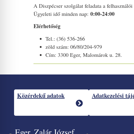
A Diszpécser szolgálat feladata a felhasználói
0:00-24:00
Ügyeleti idő minden nap:
Elérhetőség
Tel.: (36) 536-266
zöld szám: 06/80/204-979
Cím: 3300 Eger, Malomárok u. 28.
Közérdekű adatok
Adatkezelési táj
Eger, Zalár József