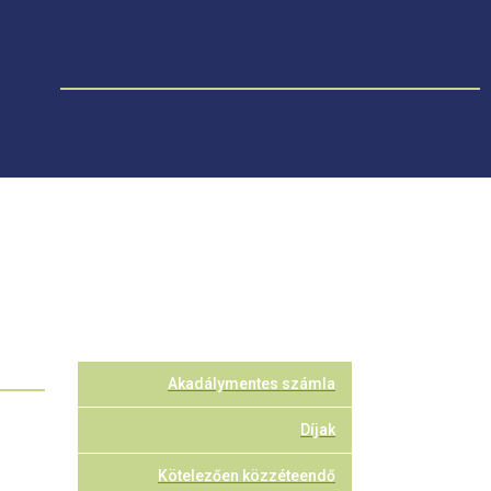
Akadálymentes számla
Díjak
Kötelezően közzéteendő