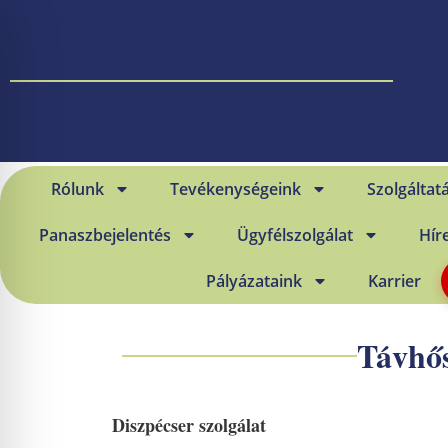
Rólunk
Tevékenységeink
Szolgáltat
Panaszbejelentés
Ügyfélszolgálat
Hír
Pályázataink
Karrier
Távhős
Diszpécser szolgálat