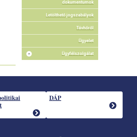
dokumentumok
Letölthető jogszabályok
Távhőről
Ügyelet
Ügyfélszolgálat
politikai
DÁP
t