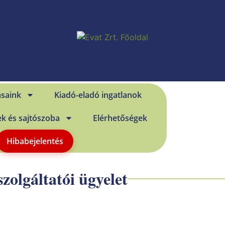
ásaink
Kiadó-eladó ingatlanok
ek és sajtószoba
Elérhetőségek
Hibabejelentés
zolgáltatói ügyelet