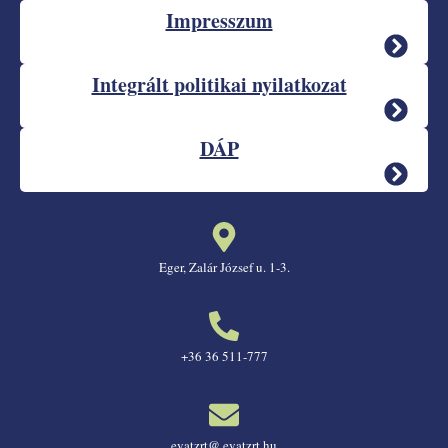
Impresszum
Integrált politikai nyilatkozat
DÁP
Eger, Zalár József u. 1-3.
+36 36 511-777
evatzrt@ evatzrt.hu