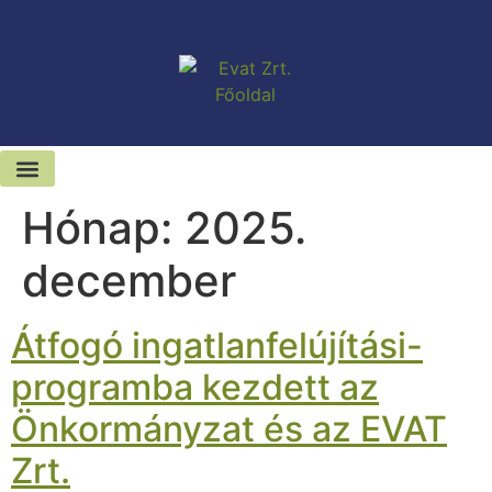
Hónap:
2025.
Kiadó-eladó ingatlanok
Hírek és sajtószoba
december
Átfogó ingatlanfelújítási-
programba kezdett az
Önkormányzat és az EVAT
Zrt.