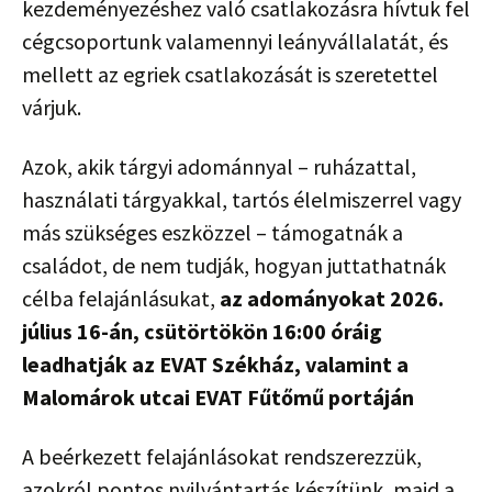
kezdeményezéshez való csatlakozásra hívtuk fel
cégcsoportunk valamennyi leányvállalatát, és
mellett az egriek csatlakozását is szeretettel
várjuk.
Azok, akik tárgyi adománnyal – ruházattal,
használati tárgyakkal, tartós élelmiszerrel vagy
más szükséges eszközzel – támogatnák a
családot, de nem tudják, hogyan juttathatnák
célba felajánlásukat,
az adományokat 2026.
július 16-án, csütörtökön 16:00 óráig
leadhatják az EVAT Székház, valamint a
Malomárok utcai EVAT Fűtőmű portáján
A beérkezett felajánlásokat rendszerezzük,
azokról pontos nyilvántartás készítünk, majd a