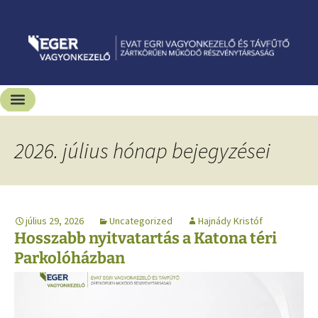
Kiadó-eladó ingatlanok
Hírek és sajtószoba
2026. július hónap bejegyzései
július 29, 2026
Uncategorized
Hajnády Kristóf
Hosszabb nyitvatartás a Katona téri
Parkolóházban