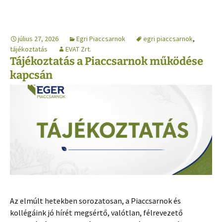
július 27, 2026
Egri Piaccsarnok
egri piaccsarnok
,
tájékoztatás
EVAT Zrt.
Tájékoztatás a Piaccsarnok működése
kapcsán
Az elmúlt hetekben sorozatosan, a Piaccsarnok és
kollégáink jó hírét megsértő, valótlan, félrevezető