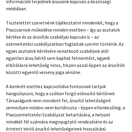
információk terjednek árusaink kapcsán a közösségi
médiában.
Tisztelettel szeretnénk tájékoztatni mindenkit, hogy a
Piaccsarnok működése minden esetben – így az asztalok
bérlése és az árusítás szabályai kapcsán is – az
üzemeltetési szabályzatban foglaltak szerint történik. Az
egyes asztalok bérlésére vonatkozó szabályok alól
egyetlen árus/bérlő sem kaphat felmentést, egyedi
elbírálásra lehetőség nincs, hiszen azzal éppen az árusítók
közötti egyenlő verseny joga sérülne.
A konkrét esethez kapcsolódva fontosnak tartjuk
hangsúlyozni, hogy a szóban forgó elárusító bérlőnek
Társaságunk nem mondott fel, árusító lehetőségeit
semmilyen módon nem korlátozta – éppen ellenkezőleg: a
Piacüzemeltetési Szabályzat betartására, a helyzet
mindkét fél számára megnyugtató rendezésére és az
érintett bérlő árusító lehetőségeinek hosszútávú