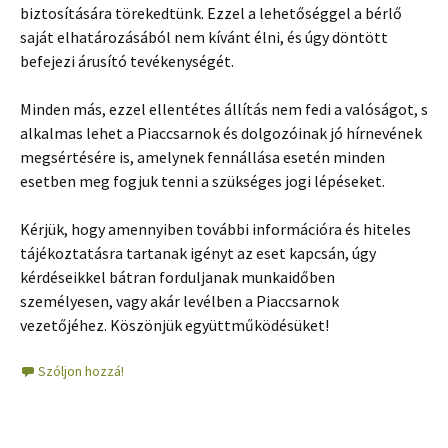
biztosítására törekedtünk. Ezzel a lehetőséggel a bérlő
saját elhatározásából nem kívánt élni, és úgy döntött
befejezi árusító tevékenységét.
Minden más, ezzel ellentétes állítás nem fedi a valóságot, s
alkalmas lehet a Piaccsarnok és dolgozóinak jó hírnevének
megsértésére is, amelynek fennállása esetén minden
esetben meg fogjuk tenni a szükséges jogi lépéseket.
Kérjük, hogy amennyiben további információra és hiteles
tájékoztatásra tartanak igényt az eset kapcsán, úgy
kérdéseikkel bátran forduljanak munkaidőben
személyesen, vagy akár levélben a Piaccsarnok
vezetőjéhez. Köszönjük együttműködésüket!
Szóljon hozzá!