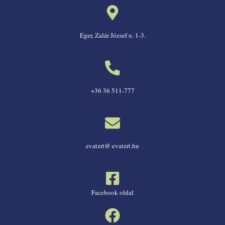
Eger, Zalár József u. 1-3.
+36 36 511-777
evatzrt@ evatzrt.hu
Facebook oldal