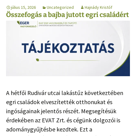
július 15, 2026
Uncategorized
Hajnády Kristóf
Összefogás a bajba jutott egri családért
A hétfői Rudivár utcai lakástűz következtében
egri családok elveszítették otthonukat és
ingóságainak jelentős részét. Megsegítésük
érdekében az EVAT Zrt. és cégünk dolgozói is
adománygyűjtésbe kezdtek. Ezt a