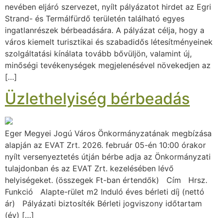
nevében eljáró szervezet, nyílt pályázatot hirdet az Egri
Strand- és Termálfürdő területén található egyes
ingatlanrészek bérbeadására. A pályázat célja, hogy a
város kiemelt turisztikai és szabadidős létesítményeinek
szolgáltatási kínálata tovább bővüljön, valamint új,
minőségi tevékenységek megjelenésével növekedjen az
[…]
Üzlethelyiség bérbeadás
Eger Megyei Jogú Város Önkormányzatának megbízása
alapján az EVAT Zrt. 2026. február 05-én 10:00 órakor
nyílt versenyeztetés útján bérbe adja az Önkormányzati
tulajdonban és az EVAT Zrt. kezelésében lévő
helyiségeket. (összegek Ft-ban értendők) Cím Hrsz.
Funkció Alapte-rület m2 Induló éves bérleti díj (nettó
ár) Pályázati biztosíték Bérleti jogviszony időtartam
(év) […]