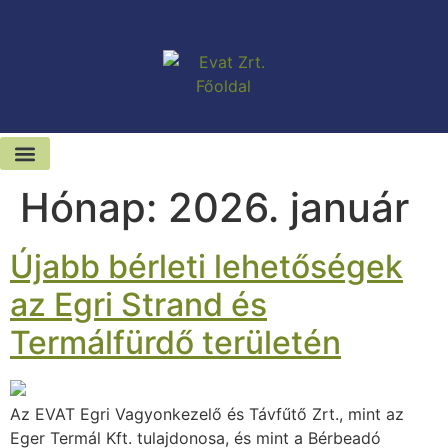
Hónap:
2026. január
Kiadó-eladó ingatlanok
Hírek és sajtószoba
Újabb bérleti lehetőségek
az Egri Strand és
Termálfürdő területén
Az EVAT Egri Vagyonkezelő és Távfűtő Zrt., mint az
Eger Termál Kft. tulajdonosa, és mint a Bérbeadó