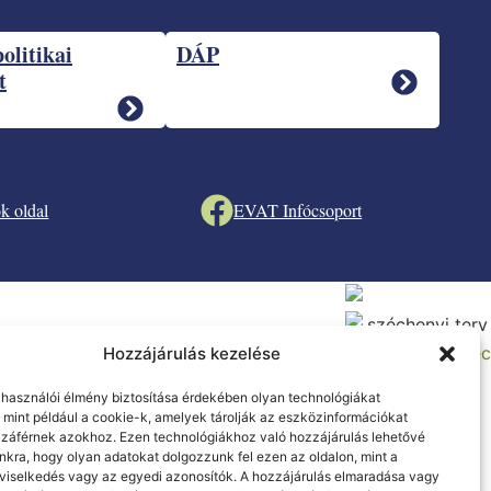
politikai
DÁP
t
k oldal
EVAT Infócsoport
Hozzájárulás kezelése
elhasználói élmény biztosítása érdekében olyan technológiákat
 mint például a cookie-k, amelyek tárolják az eszközinformációkat
záférnek azokhoz. Ezen technológiákhoz való hozzájárulás lehetővé
nkra, hogy olyan adatokat dolgozzunk fel ezen az oldalon, mint a
viselkedés vagy az egyedi azonosítók. A hozzájárulás elmaradása vagy