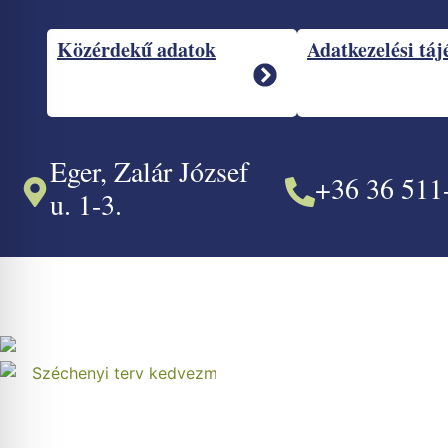
Közérdekű adatok
Adatkezelési táj
Eger, Zalár József
+36 36 511
u. 1-3.