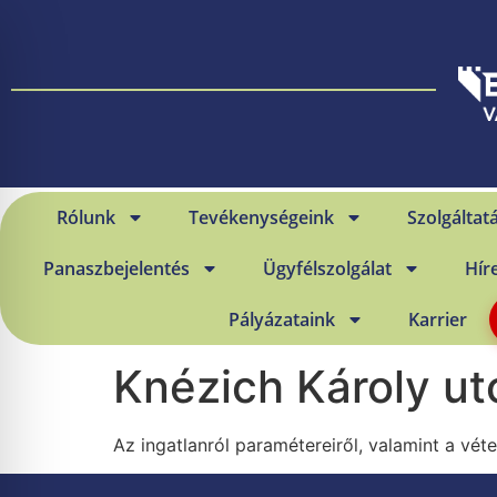
Rólunk
Tevékenységeink
Szolgáltat
Panaszbejelentés
Ügyfélszolgálat
Hír
Pályázataink
Karrier
Knézich Károly ut
Az ingatlanról paramétereiről, valamint a véte