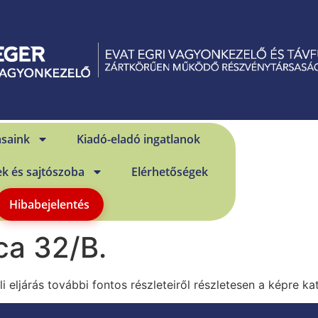
ásaink
Kiadó-eladó ingatlanok
ek és sajtószoba
Elérhetőségek
Hibabejelentés
ca 32/B.
li eljárás további fontos részleteiről részletesen a képre ka