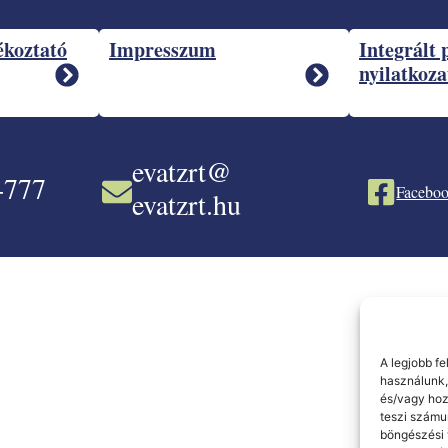
ékoztató
Impresszum
Integrált 
nyilatkoza
evatzrt@
-777
Faceboo
evatzrt.hu
A legjobb f
használunk,
és/vagy hoz
teszi számu
böngészési 